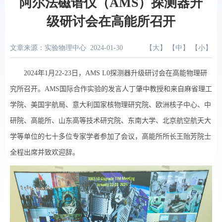
阿尔法磁谱仪（AMS）探测器升
级研讨会在高能所召开
文章来源：实验物理中心
2024-01-30
【
大
】 【
中
】 【
小
】
2024
年
1
月
22-23
日，
AMS L0
探测器升级研讨会在高能物理研
究所召开。
AMS
国际合作实验的发言人丁肇中教授和来自麻省理工
学院、美国宇航局、意大利国家核物理研究院、欧洲核子中心、中
研院、高能所、山东高等技术研究院、东南大学、北京航空航天大
学等单位的七十多位专家学者参加了会议，高能所所长王贻芳院士
全程出席并致欢迎辞。