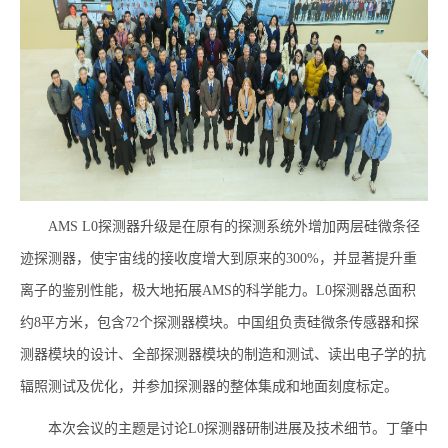
AMS L0
探测器升级是在原有的探测系统外增加两层硅微条径
迹探测器，使宇宙线的接收度增大到原来的
300%
，并显著提升重
离子的鉴别性能，极大地拓展
AMS
的科学能力。
L0
探测器总面积
约
8
平方米，包含
72
个探测器模块。中国组负责硅微条传感器和探
测器模块的设计、全部探测器模块的制造和测试、读出电子学的抗
辐照测试及优化，并参加探测器的整体集成和地面刻度标定。
本次会议的主题是讨论
L0
探测器研制进展及技术细节。丁肇中