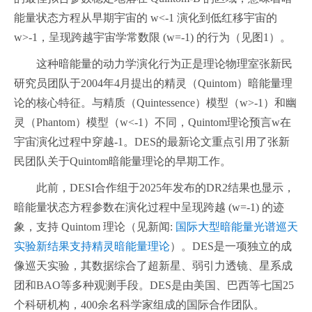
能量状态方程从早期宇宙的 w<-1 演化到低红移宇宙的
w>-1，呈现跨越宇宙学常数限 (w=-1) 的行为（见图1）。
这种暗能量的动力学演化行为正是理论物理室张新民
研究员团队于2004年4月提出的精灵（Quintom）暗能量理
论的核心特征。与精质（Quintessence）模型（w>-1）和幽
灵（Phantom）模型（w<-1）不同，Quintom理论预言w在
宇宙演化过程中穿越-1。DES的最新论文重点引用了张新
民团队关于Quintom暗能量理论的早期工作。
此前，DESI合作组于2025年发布的DR2结果也显示，
暗能量状态方程参数在演化过程中呈现跨越 (w=-1) 的迹
象，支持 Quintom 理论（见新闻:
国际大型暗能量光谱巡天
实验新结果支持精灵暗能量理论
）。DES是一项独立的成
像巡天实验，其数据综合了超新星、弱引力透镜、星系成
团和BAO等多种观测手段。DES是由美国、巴西等七国25
个科研机构，400余名科学家组成的国际合作团队。