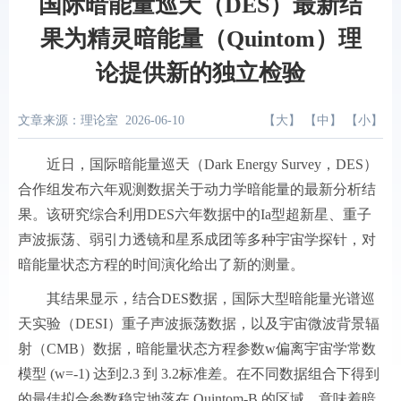
国际暗能量巡天（DES）最新结
果为精灵暗能量（Quintom）理
论提供新的独立检验
文章来源：理论室
2026-06-10
【
大
】 【
中
】 【
小
】
近日，国际暗能量巡天（Dark Energy Survey，DES）
合作组发布六年观测数据关于动力学暗能量的最新分析结
果。该研究综合利用DES六年数据中的Ia型超新星、重子
声波振荡、弱引力透镜和星系成团等多种宇宙学探针，对
暗能量状态方程的时间演化给出了新的测量。
其结果显示，结合DES数据，国际大型暗能量光谱巡
天实验（DESI）重子声波振荡数据，以及宇宙微波背景辐
射（CMB）数据，暗能量状态方程参数w偏离宇宙学常数
模型 (w=-1) 达到2.3 到 3.2标准差。在不同数据组合下得到
的最佳拟合参数稳定地落在 Quintom-B 的区域，意味着暗