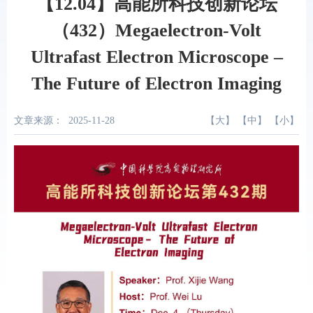
【12.04】高能所科技创新论坛
（432）Megaelectron-Volt
Ultrafast Electron Microscope –
The Future of Electron Imaging
文章来源：
2025-11-28
【
大
】 【
中
】 【
小
】