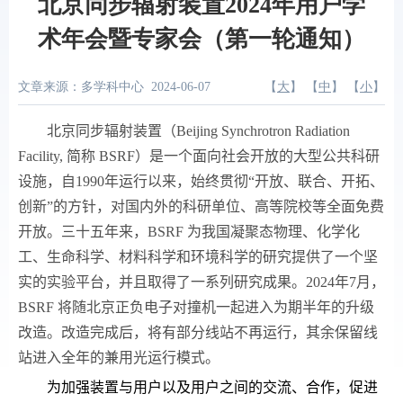
北京同步辐射装置2024年用户学
术年会暨专家会（第一轮通知）
文章来源：多学科中心
2024-06-07
【
大
】 【
中
】 【
小
】
北京同步辐射装置（
Beijing Synchrotron Radiation
Facility,
简称
BSRF
）是一个面向社会开放的大型公共科研
设施，自
1990
年运行以来，始终贯彻“开放、联合、开拓、
创新”的方针，对国内外的科研单位、高等院校等全面免费
开放。三十五年来，
BSRF
为我国凝聚态物理、化学化
工、生命科学、材料科学和环境科学的研究提供了一个坚
实的实验平台，并且取得了一系列研究成果。
2024
年
7
月，
BSRF
将随北京正负电子对撞机一起进入为期半年的升级
改造。改造完成后，将有部分线站不再运行，其余保留线
站进入全年的兼用光运行模式。
为加强装置与用户以及用户之间的交流、合作，促进