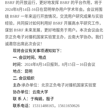
BSRF
的开放运行，更好地发挥
BSRF
的平台作用，将于
2024
年
8
月
14
日
-16
日在昆明举办用户学术年会。会议将围
绕
BSRF
一年来运行开放情况，交流用户研究成果与实验
经验，共同探讨如何利用好
BSRF
开展高水平研究工作，
谋划
BSRF
未来发展，更好地服务于用户。本次会议由北
京正负电子对撞机国家实验室主办，云南大学协办。我们
诚邀您出席此次会议！
现将会议有关事项通知如下：
一
.
会议时间、地点
时间：
2024
年
8
月
14
日报到，
8
月
15
日－
16
日会议
地点：昆明
二
.
会议组织
主办
/
承办单位：北京正负电子对撞机国家实验室
协办单位：云南大学
联 系 人：于梅娟，殷子
联系电话：
15311488165
，
15611650626