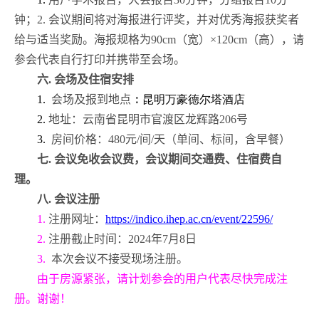
钟；
2.
会议期间将对海报进行评奖，并对优秀海报获奖者
给与适当奖励。海报规格为
90cm
（宽）
×120cm
（高），请
参会代表自行打印并携带至会场。
六
.
会场及住宿安排
1.
会场及报到地点
：
昆明万豪德尔塔酒店
2.
地址：云南省昆明市官渡区龙辉路
206
号
3.
房间价格：
480
元
/
间
/
天（单间、标间，含早餐）
七
.
会议免收会议费，会议期间交通费、住宿费自
理。
八
.
会议注册
1.
注册网址：
https://indico.ihep.ac.cn/event/22596/
2.
注册截止时间：
2024
年
7
月
8
日
3.
本次会议不接受现场注册。
由于房源紧张，请计划参会的用户代表尽快完成注
册。谢谢！