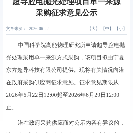
超导腔电抛光处理项目单一来源
采购征求意见公示
文章来源：
2026-06-22
【
大
】 【
中
】 【
小
】
中国科学院高
能
物理研究所
申请
超导腔电抛
光处理
采用单一来源方式采购，该项目拟由
宁夏
东方超导科技有限公司
提供。现将有关情况向潜
在政府采购供应商
征求意见。征求意见期限
从
2026
年
6
月22
日
1
2
:00
起至
2026
年
6
月
2
9
日
1
2:00
止。
潜在政府采购供应商对公示内容有异议的，