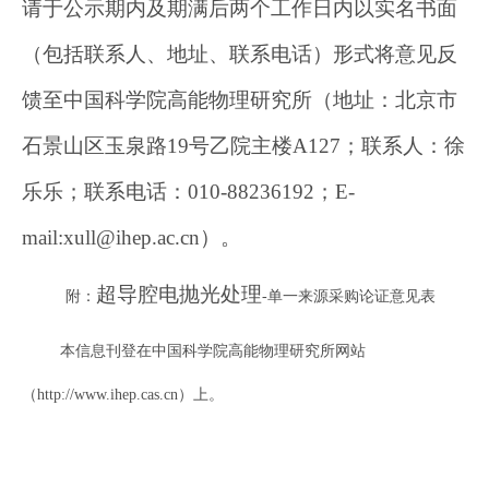
请于公示
期内及期满后两个
工作日内以实名书面
（包括联系人、地址、联系电话）形式将意见反
馈
至中国
科
学院高能物理研究所
（地址：北京市
石景山区玉泉路19号乙院主楼A
127
；
联系人
：
徐
乐乐
；联系电话：
010-88236192
；
E-
mail:
xull
@ihep.ac.cn
）。
超导腔电抛光处理
附：
-单一来源
采购论证意见表
本信息刊登在中国科学院高能物理研究所网站
（
http://www.ihep.cas.cn
）上。