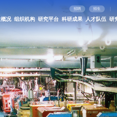
|
招聘
招生
位概况
组织机构
研究平台
科研成果
人才队伍
研