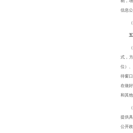
制，
信息公
（十
五
（十
式，
位）
待窗
在做
和其他
（十
提供
公开政