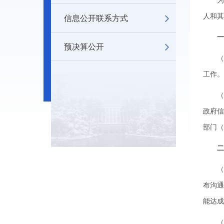
为有
信息公开联系方式
人和其
一
预决算公开
（一
工作。
（二
政府
部门（
二
（三
布沟
能达成
（四