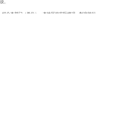
建设。
结合本部门（单位）、本地区的实际情况，制定施行
位的信息公开纳入本部门（单位）信息公开工作的总
的信息公开工作。同时，要加强对各省（区、市）人民政
为重点，切实做好信息公开工作。要创新公开形式，
日