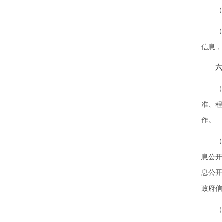
（十
（十
信息，
六
（十
准、
作。
（十
息公
息公
政府信
（十