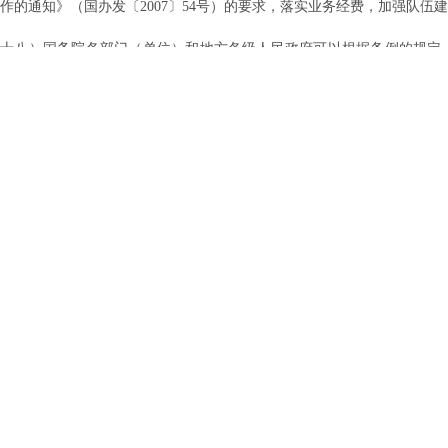
作的通知》（国办发〔2007〕54号）的要求，落实业务经费，加强队伍
八）国务院各部门（单位）和地方各级人民政府可以根据条例的规定，
具体办法，保证条例的各项规定得到落实。
、关于公共企事业单位的信息公开工作
九）国务院有关主管部门（单位）要按照条例的要求，把公共企事业单
，在2008年10月底前制定具体的实施办法，积极推动公共企事业单位
部门的工作指导，把公共企事业单位信息公开工作全面推向深入。
十）公共企事业单位要以涉及人民群众切身利益、社会普遍关心的内容
开渠道，完善公开制度，全面提高公开工作水平。
国务院办公厅
二○○八年四月二十九