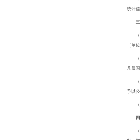
统计信
三
（五
（单位
（六
凡属国
（七
予以公
（八
四
（九