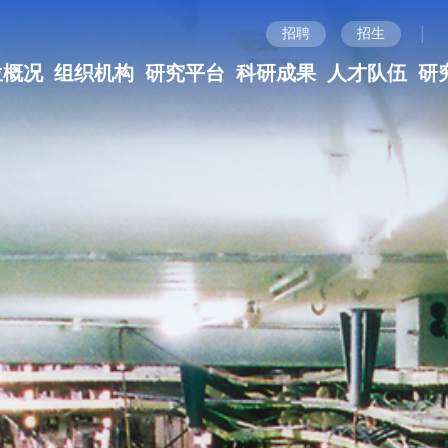
|
招聘
招生
位概况
组织机构
研究平台
科研成果
人才队伍
研