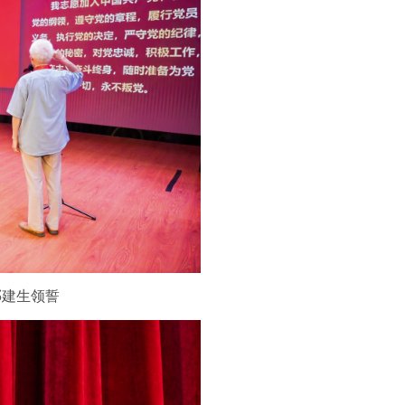
邓建生领誓