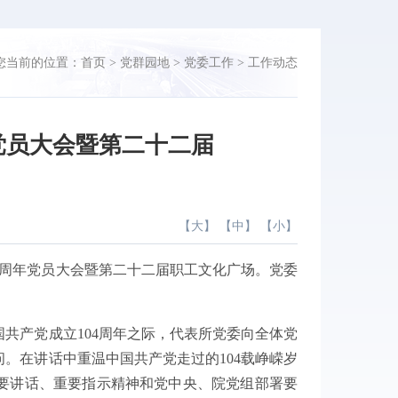
您当前的位置：
首页
>
党群园地
>
党委工作
>
工作动态
党员大会暨第二十二届
场
【
大
】 【
中
】 【
小
】
4周年党员大会暨第二十二届职工文化广场。党委
共产党成立104周年之际，代表所党委向全体党
。在讲话中重温中国共产党走过的104载峥嵘岁
要讲话、重要指示精神和党中央、院党组部署要