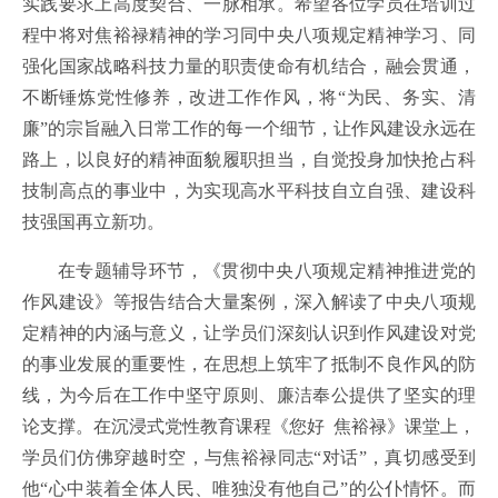
实践要求上高度契合、一脉相承。希望各位学员在培训过
程中将对焦裕禄精神的学习同中央八项规定精神学习、同
强化国家战略科技力量的职责使命有机结合，融会贯通，
不断锤炼党性修养，改进工作作风，将“为民、务实、清
廉”的宗旨融入日常工作的每一个细节，让作风建设永远在
路上，以良好的精神面貌履职担当，自觉投身加快抢占科
技制高点的事业中，为实现高水平科技自立自强、建设科
技强国再立新功。
在专题辅导环节，《贯彻中央八项规定精神推进党的
作风建设》等报告结合大量案例，深入解读了中央八项规
定精神的内涵与意义，让学员们深刻认识到作风建设对党
的事业发展的重要性，在思想上筑牢了抵制不良作风的防
线，为今后在工作中坚守原则、廉洁奉公提供了坚实的理
论支撑。在沉浸式党性教育课程《您好 焦裕禄》课堂上，
学员们仿佛穿越时空，与焦裕禄同志“对话”，真切感受到
他“心中装着全体人民、唯独没有他自己”的公仆情怀。而