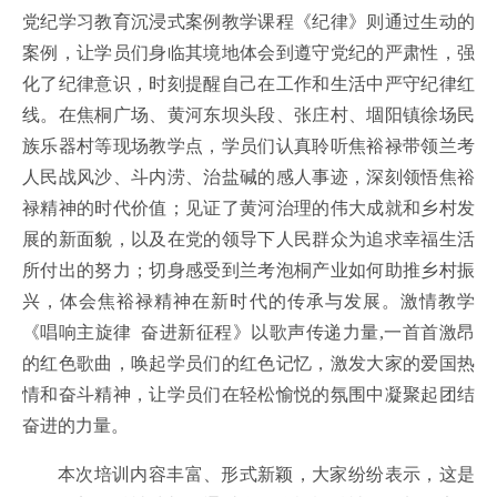
党纪学习教育沉浸式案例教学课程《纪律》则通过生动的
案例，让学员们身临其境地体会到遵守党纪的严肃性，强
化了纪律意识，时刻提醒自己在工作和生活中严守纪律红
线。在焦桐广场、黄河东坝头段、张庄村、堌阳镇徐场民
族乐器村等现场教学点，学员们认真聆听焦裕禄带领兰考
人民战风沙、斗内涝、治盐碱的感人事迹，深刻领悟焦裕
禄精神的时代价值；见证了黄河治理的伟大成就和乡村发
展的新面貌，以及在党的领导下人民群众为追求幸福生活
所付出的努力；切身感受到兰考泡桐产业如何助推乡村振
兴，体会焦裕禄精神在新时代的传承与发展。激情教学
《唱响主旋律 奋进新征程》以歌声传递力量,一首首激昂
的红色歌曲，唤起学员们的红色记忆，激发大家的爱国热
情和奋斗精神，让学员们在轻松愉悦的氛围中凝聚起团结
奋进的力量。
本次培训内容丰富、形式新颖，大家纷纷表示，这是