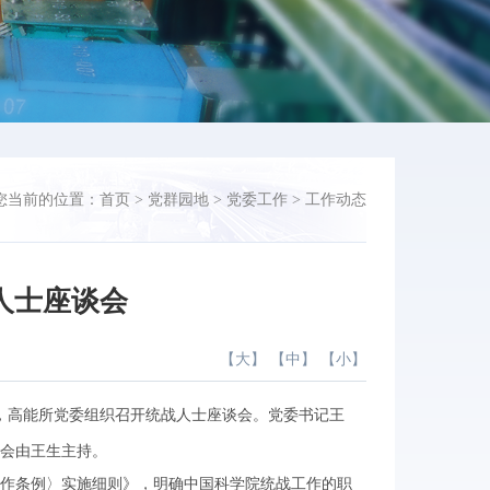
您当前的位置：
首页
>
党群园地
>
党委工作
>
工作动态
战人士座谈会
【
大
】 【
中
】 【
小
】
，高能所党委组织召开统战人士座谈会。党委书记王
会由王生主持。
作条例〉实施细则》，明确中国科学院统战工作的职