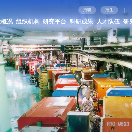
|
招聘
招生
位概况
组织机构
研究平台
科研成果
人才队伍
研