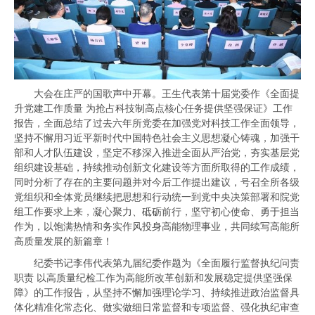
大
会在庄严的国歌声中开幕。王生代表第十届党委作《全面提
升党建工作质量 为抢占科技制高点核心任务提供坚强保证》工作
报告，全面总结了过去六年所党委在加强党对科技工作全面领导，
坚持不懈用习近平新时代中国特色社会主义思想凝心铸魂，加强干
部和人才队伍建设，坚定不移深入推进全面从严治党，夯实基层党
组织建设基础，持续推动创新文化建设等方面所取得的工作成绩，
同时分析了存在的主要问题并对今后工作提出建议，号召全所各级
党组织和全体党员继续把思想和行动统一到党中央决策部署和院党
组工作要求上来，凝心聚力、砥砺前行，坚守初心使命、勇于担当
作为，以饱满热情和务实作风投身高能物理事业，共同续写高能所
高质量发展的新篇章！
纪委书记李伟代表第九届纪委作题为《全面履行监督执纪问责
职责 以高质量纪检工作为高能所改革创新和发展稳定提供坚强保
障》的工作报告，从坚持不懈加强理论学习、持续推进政治监督具
体化精准化常态化、做实做细日常监督和专项监督、强化执纪审查