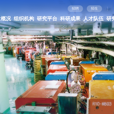
|
招聘
招生
位概况
组织机构
研究平台
科研成果
人才队伍
研