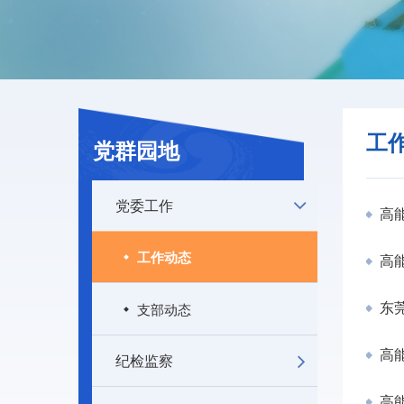
工
党群园地
党委工作
高
工作动态
高能
支部动态
东
高
纪检监察
高能