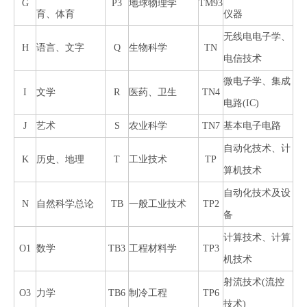
G
P3
地球物理学
TM93
育、体育
仪器
无线电电子学、
H
语言、文字
Q
生物科学
TN
电信技术
微电子学、集成
I
文学
R
医药、卫生
TN4
电路(IC)
J
艺术
S
农业科学
TN7
基本电子电路
自动化技术、计
K
历史、地理
T
工业技术
TP
算机技术
自动化技术及设
N
自然科学总论
TB
一般工业技术
TP2
备
计算技术、计算
O1
数学
TB3
工程材料学
TP3
机技术
射流技术(流控
O3
力学
TB6
制冷工程
TP6
技术)