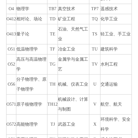
O4
物理学
TB7
真空技术
TP7
遥感技术
O412
相对论、场论
TD
矿业工程
TQ
化学工业
石油、天然气工
O413
量子论
TE
TS
轻工业、手工业
业
O51
低温物理学
TF
冶金工业
TU
建筑科学
高压与高温物理
金属学与金属工
O52
TG
TV
水利工程
学
艺
分子物理学、原
O56
TH
机械、仪表工业
U
交通运输
子物理学
机械设计、计算
O571
原子核物理学
TH12
V
航空、航天
与制图
环境科学、安全
O572
高能物理学
TJ
武器工业
X
科学