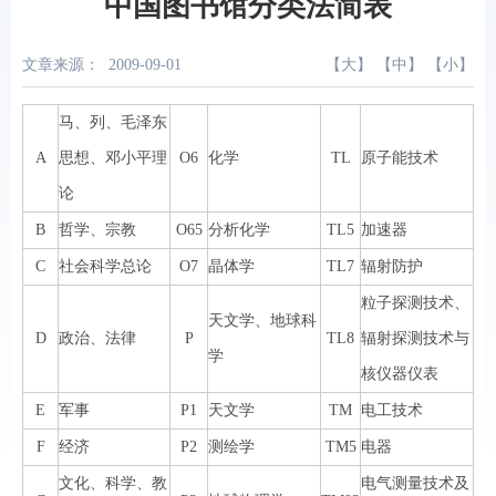
中国图书馆分类法简表
文章来源：
2009-09-01
【
大
】 【
中
】 【
小
】
马、列、毛泽东
A
思想、邓小平理
O6
化学
TL
原子能技术
论
B
哲学、宗教
O65
分析化学
TL5
加速器
C
社会科学总论
O7
晶体学
TL7
辐射防护
粒子探测技术、
天文学、地球科
D
政治、法律
P
TL8
辐射探测技术与
学
核仪器仪表
E
军事
P1
天文学
TM
电工技术
F
经济
P2
测绘学
TM5
电器
文化、科学、教
电气测量技术及