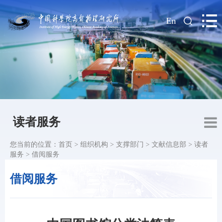
|
En
读者服务
您当前的位置：
首页
>
组织机构
>
支撑部门
>
文献信息部
>
读者
服务
>
借阅服务
借阅服务