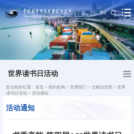
|
En
世界读书日活动
您当前的位置：
首页
>
组织机构
>
支撑部门
>
文献信息部
>
世界
读书日活动
>
活动通知
活动通知