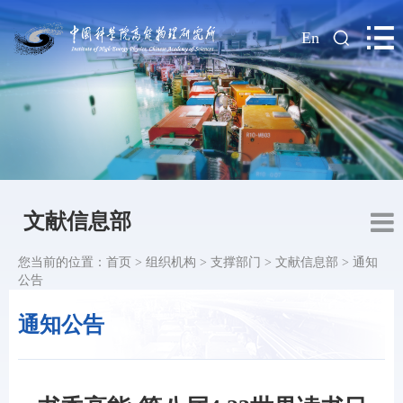
|
En
文献信息部
您当前的位置：
首页
>
组织机构
>
支撑部门
>
文献信息部
>
通知
公告
通知公告