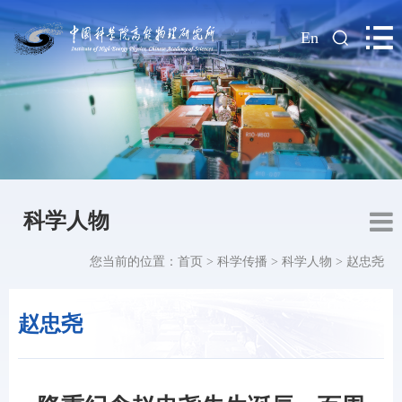
|
En
科学人物
您当前的位置：
首页
>
科学传播
>
科学人物
>
赵忠尧
赵忠尧