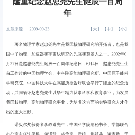
隆重纪念赵忠尧先生诞辰一百周
年
文章来源：
2009-09-23
【
大
】 【
中
】 【
小
】
著名物理学家赵忠尧先生是我国核物理研究的开拓者，也是我
国中子物理、加速器和宇宙线研究的先驱和奠基人之一。2002年6
月27日是赵忠尧先生诞辰一百周年纪念日，6月4日，赵忠尧先生生
前工作过的中国物理学会、中科院高能物理研究所、中国原子能科
学研究院、中国科技大学在高能所报告厅联合举行了隆重的纪念活
动，共同缅怀赵忠尧先生以毕生精力从事科学和教育事业，为发展
我国核物理、高能物理研究事业，为培养这方面的实验研究人才作
出的重大贡献。
诺贝尔奖获得者李政道先生，中国科学院副秘书长、学部联合
办公室主任沈保根，何泽慧、杨承宗、章综、梅镇岳、谢家麟、于