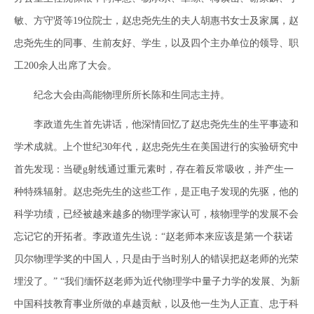
敏、方守贤等19位院士，赵忠尧先生的夫人胡惠书女士及家属，赵
忠尧先生的同事、生前友好、学生，以及四个主办单位的领导、职
工200余人出席了大会。
纪念大会由高能物理所所长陈和生同志主持。
李政道先生首先讲话，他深情回忆了赵忠尧先生的生平事迹和
学术成就。上个世纪30年代，赵忠尧先生在美国进行的实验研究中
首先发现：当硬g射线通过重元素时，存在着反常吸收，并产生一
种特殊辐射。赵忠尧先生的这些工作，是正电子发现的先驱，他的
科学功绩，已经被越来越多的物理学家认可，核物理学的发展不会
忘记它的开拓者。李政道先生说：“赵老师本来应该是第一个获诺
贝尔物理学奖的中国人，只是由于当时别人的错误把赵老师的光荣
埋没了。” “我们缅怀赵老师为近代物理学中量子力学的发展、为新
中国科技教育事业所做的卓越贡献，以及他一生为人正直、忠于科