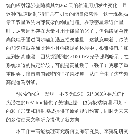
统的辐射流强会随着其约26.5天的轨道周期发生变化，且
这种“轨道调制”特征具有明显的能量依赖性。这一现象揭
示了双星系统内部复杂的物理过程。在致密星靠近伴星
时，尽管周围存在大量可用于碰撞的光子，但强磁场会使
高能电子通过同步辐射迅速损失能量。这就意味着，传统
的加速模型在如此狭小且强磁场的环境中，很难将电子加
速到超高能段。团队探测到的>100 TeV光子强烈暗示，在
系统轨道的特定阶段，可能是高能质子（强子）克服了重
重阻碍，撞击周围致密的恒星风物质，从而产生了这些超
高能伽马射线。
“拉索”的这一发现，不仅为LS I +61° 303这类系统作
为潜在的PeVatron提供了关键证据，也为极端物理环境下
的粒子加速和辐射模型提供了新的观测约束，同时为未来
的多信使天文学研究提供了新方向。
本工作由高能物理研究所何会海研究员、李骢副研究