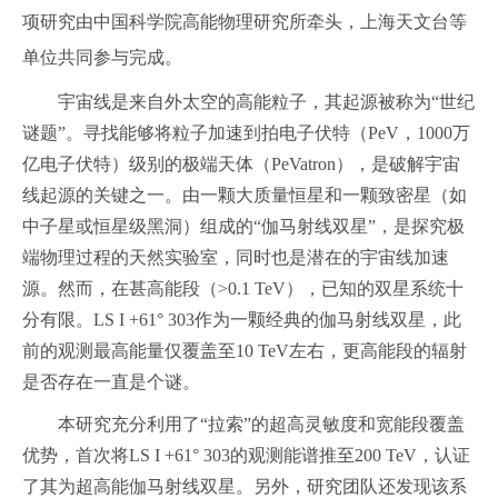
项研究由中国科学院高能物理研究所牵头，上海天文台等
单位共同参与完成。
宇宙线是来自外太空的高能粒子，其起源被称为“世纪
谜题”。寻找能够将粒子加速到拍电子伏特（PeV，1000万
亿电子伏特）级别的极端天体（PeVatron），是破解宇宙
线起源的关键之一。由一颗大质量恒星和一颗致密星（如
中子星或恒星级黑洞）组成的“伽马射线双星”，是探究极
端物理过程的天然实验室，同时也是潜在的宇宙线加速
源。然而，在甚高能段（>0.1 TeV），已知的双星系统十
分有限。LS I +61° 303作为一颗经典的伽马射线双星，此
前的观测最高能量仅覆盖至10 TeV左右，更高能段的辐射
是否存在一直是个谜。
本研究充分利用了“拉索”的超高灵敏度和宽能段覆盖
优势，首次将LS I +61° 303的观测能谱推至200 TeV，认证
了其为超高能伽马射线双星。另外，研究团队还发现该系