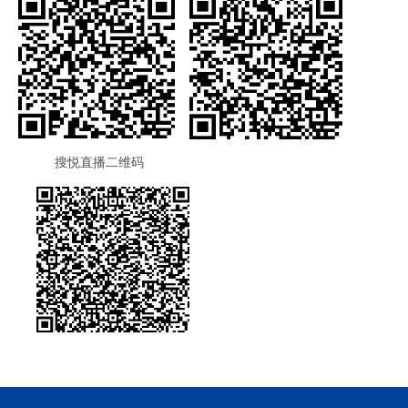
搜悦直播二维码