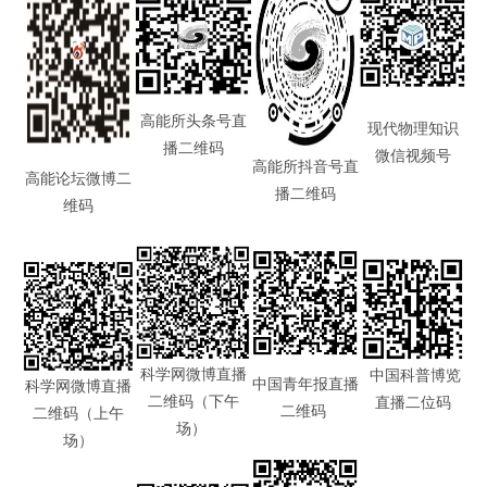
高能所头条号直
现代物理知识
播二维码
微信视频号
高能所抖音号直
高能论坛微博二
播二维码
维码
科学网微博直播
中国科普博览
中国青年报直播
科学网微博直播
二维码（下午
直播二位码
二维码
二维码（上午
场）
场）