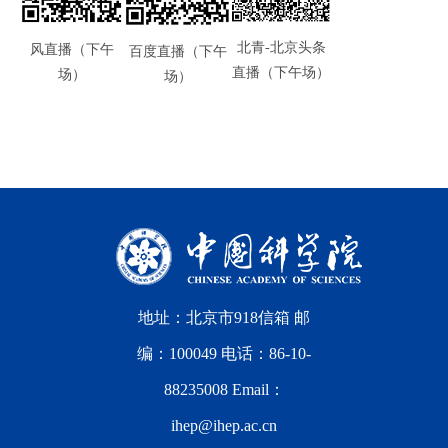
北青-北京头条
风直播（下午
百度直播（下午
直播（下午场）
场）
场）
地址：北京市918信箱 邮
编：100049 电话：86-10-
88235008 Email：
ihep@ihep.ac.cn