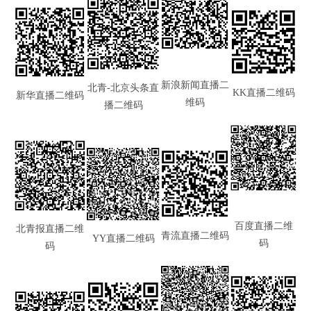
新浪新闻直播二
北青-北京头条直
KK直播二维码
新华直播二维码
维码
播二维码
百度直播二维
北青报直播二维
青流直播二维码
YY直播二维码
码
码