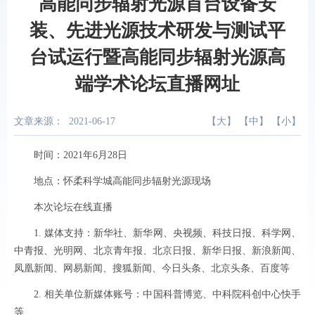
高能同步辐射光源首台设备安
装、先进光源技术研发与测试平
台试运行暨高能同步辐射光源高
端学术论坛直播网址
文章来源：
2021-06-17
【
大
】 【
中
】 【
小
】
时间：2021年6月28日
地点：怀柔科学城高能同步辐射光源现场
本次论坛在线直播
1. 媒体支持：新华社、新华网、央视频、科技日报、科学网、
中青报、光明网、北京青年报、北京日报、新华日报、新浪新闻、
凤凰新闻、网易新闻、搜狐新闻、今日头条、北京头条、百度等
2. 相关单位新媒体账号：中国科普博览、中科院科创中心快手
等