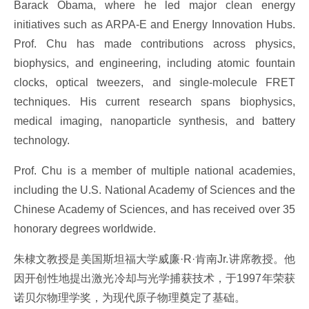
Barack Obama, where he led major clean energy
initiatives such as ARPA-E and Energy Innovation Hubs.
Prof. Chu has made contributions across physics,
biophysics, and engineering, including atomic fountain
clocks, optical tweezers, and single-molecule FRET
techniques. His current research spans biophysics,
medical imaging, nanoparticle synthesis, and battery
technology.
Prof. Chu is a member of multiple national academies,
including the U.S. National Academy of Sciences and the
Chinese Academy of Sciences, and has received over 35
honorary degrees worldwide.
朱棣文教授是美国斯坦福大学威廉·R·肯南Jr.讲席教授。他
因开创性地提出激光冷却与光学捕获技术，于1997年荣获
诺贝尔物理学奖，为现代原子物理奠定了基础。