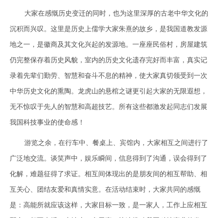
大家在感慨历史变迁的同时，也为这里深厚的古老中华文化的
沉积而兴叹。这里是历史上儒学大家朱熹的故乡，是我国道教发源
地之一，是徽商及其文化兴起的发源地。一座座民俗村，房屋建筑
仍完整保存着历史风貌，室内的历史文化遗存完好而丰富，真实记
录着先辈们勤劳、智慧和奋斗不息的精神，使大家真切领受到一次
中华历史文化的熏陶。龙虎山的悬棺之谜更引起大家的无限遐想，
无不惊叹于先人的智慧和高超技艺。所有这些都激发起同志们发展
我国科技事业的使命感！
游览之余，在行车中、餐桌上、宾馆内，大家相互之间进行了
广泛地交流。谈笑声中，娱乐瞬间，信息得到了沟通，误会得到了
化解，难题征得了求证。相互间体现出的是朋友间的相互帮助、相
互关心、团结友爱和真情实意。在活动结束时，大家共同的感慨
是：高能所就应该这样，大家目标一致，是一家人，工作上应相互