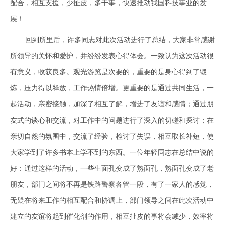
配合，相互支援，少扯皮，多干事，快速推动我国科技事业的发
展！
回到所里后，许多同志对此次活动进行了总结，大家非常感谢
所领导的关怀和爱护，并纷纷发表心得体会。一致认为这次活动很
有意义，收获良多。观光游览是次要的，重要的是身心得到了锻
炼，压力得以释放，工作热情倍增。更重要的是通过共同生活，一
起活动，亲密接触，加深了相互了解，增进了友谊和感情；通过朋
友式的谈心和交流，对工作中的问题进行了深入的切磋和探讨；在
亲切自然的氛围中，交流了经验，检讨了失误，相互取长补短，使
大家学到了许多书本上学不到的东西。一位年轻同志在总结中说的
好：通过这样的活动，一些生面孔变成了熟面孔，熟面孔变成了老
朋友，部门之间将不再是铁路警察各管一段，有了一家人的感觉，
无疑在将来工作的相互配合和协调上，部门领导之间在此次活动中
建立的友谊将起到催化剂的作用，相互扯皮的事将会减少，效率将