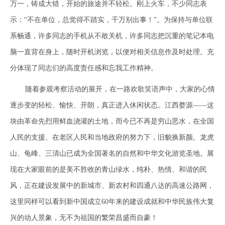
万一，铸成大错，开始的旅途并不轻松。刚上火车，不少同志表
示：“不在单位，总觉得不踏实，千万别出事！”。为保持与单位联
系畅通，许多同志的手机从不敢关机，许多同志把沉重的笔记本电
脑一直背在身上，随时开机浏览，以便对相关信息作及时处理。充
分体现了同志们的高度责任感和忘我工作精神。
随着参观考察活动的展开，在一路欢歌笑语声中，大家的心情
逐步变的轻松、愉快、开朗，真正进入休闲状态。江西婺源——这
块由革命先烈用鲜血浇灌的土地，而今已不再是穷山恶水，在全国
人民的支援、在老区人民和当地政府的努力下，旧貌换新颜。龙虎
山、龟峰、三清山已成为全国著名的自然和中华文化游览圣地。展
现在大家眼前的是美不胜收的青山绿水，纯朴、热情、和谐的民
风，正在建设发展中的新城市、新农村和四通八达的高速公路网，
这里同样可以看到新中国成立60年来的建设成就和中华民族伟大复
兴的动人景象，无不为祖国的繁荣昌盛而自豪！