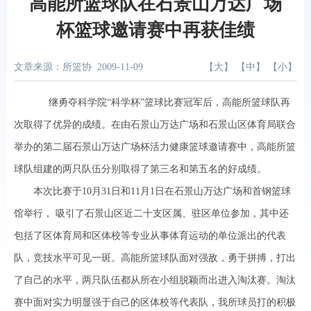
高能所篮球队在石景山万达广场
杯篮球邀请赛中再获佳绩
文章来源：所篮协
2009-11-09
【
大
】 【
中
】 【
小
】
继勇夺科学院“科学杯”篮球比赛冠军后，高能所篮球队再
次取得了优异的成绩。在由石景山万达广场和石景山区体育局联合
举办的第二届石景山万达广场杯活力健康篮球邀请赛中，高能所篮
球队组建的两只队伍分别取得了第三名和第五名的好成绩。
本次比赛于10月31日和11月1日在石景山万达广场和首钢篮球
馆举行， 吸引了石景山区近二十支区属、驻区单位参加，其中还
包括了区体育局和区体校等专业从事体育运动的单位派出的代表
队，竞技水平可见一斑。高能所篮球队面对强敌，勇于拼搏，打出
了自己的水平，两只队伍都从所在小组脱颖而出进入淘汰赛。淘汰
赛中面对实力明显强于自己的区体校等代表队，我所球员打的积极