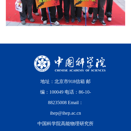
地址：北京市918信箱 邮
编：100049 电话：86-10-
88235008 Email：
ihep@ihep.ac.cn
中国科学院高能物理研究所