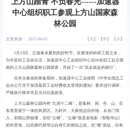
上方山踏青 不负春光------加速器
中心组织职工参观上方山国家森
林公园
文章来源：
2015-06-02
【
大
】 【
中
】 【
小
】
5月23日，正值春末夏初的好时节。在紧张的科研工程之余，
为丰富职工业余生活，加速器中心工会组织中心近60名职工赴京西
南的上方山国家森林公园踏青，开始了一次“说走就走的旅行”。
在本次春游的筹备期间，加速器中心工会按照《中华全国总工
会办公厅关于加强基层工会经费收支管理的通知》要求进行调研，
严格执行限本市且当日往返政策。
上方山森林公园内有“九洞十二峰”，是集林、洞、寺、山、石
各类景观于一体的风景区。九时许，大家抵达目的地，从东门而
入，初期山势较缓，后经“云梯”。“云梯”曾是老电影《智取华山》
的外景地，以此梯代替华山自有它的相似之处。此“梯”虽短，但有