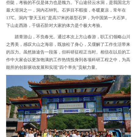
些陡，考验的不仅是体力也是魄力。下山途径云水洞，是我国北方
最大溶洞之一，洞内石钟乳、石笋目不暇接，冬暖夏凉，常年在
13℃。洞内“擎天玉柱”是高37米的基型石笋，为中国第一大石笋。
下山走西路，千级石阶对大家的体力是个极大考验。
踏青游山，不负春光。通过本次上方山春游，职工们领略山川
之秀美，感叹大山之海容，既放松了身心，又缓解了工作生活带来
的压力。虽然旅途告一段落，但科研征程正当时。相信在以后的工
作中大家会以更加饱满的工作热情投身到各项科研工程之中，为高
能所的创新驱动发展和实现“四个率先”贡献力量。