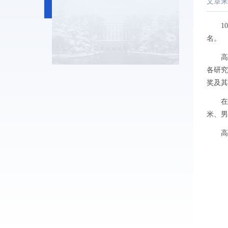
文章来
10
名。
高
各研究
奖及其
在
米、男
高