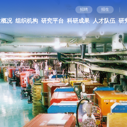
|
招聘
招生
位概况
组织机构
研究平台
科研成果
人才队伍
研