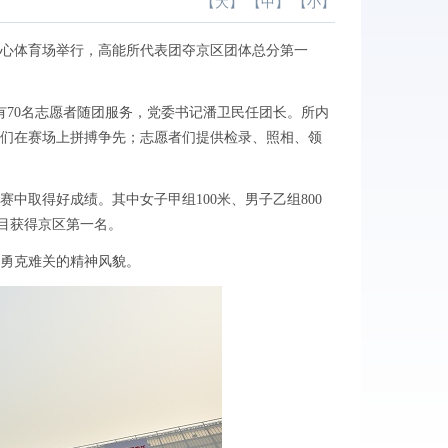
【
大
】 【
中
】 【
小
】
心体育场举行，高能所代表团夺京区团体总分第一
有
70
名志愿者随团服务，党委书记潘卫民任团长。所内
们在赛场上拼搏争先；志愿者们提供检录、照相、领
赛中取得好成绩。其中女子甲组
100
米、男子乙组
800
目获得京区第一名。
勇克难关的精神风貌。