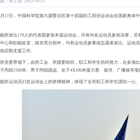
源：所工会
2015-10-23
月
17
日，中国科学院第六届暨京区第十四届职工田径运动会在国家奥体中
能所派出
170
人的代表团参加本届运动会，共有
96
名运动员参加决赛，另
中心和职能处室，除东莞分部外，均有运动员参赛或志愿者派出。运动员
他后勤支援工作。
所党委带领下，由所工会、所团委组织，职工和学生协同努力，在多项比
子丙组
1500
米、男子丙组跳远、女子
4X100
米接力赛、拔河、广播操等项
能所运动员们在运动会上的拼搏精神，体现了全所职工和学生团结一心、