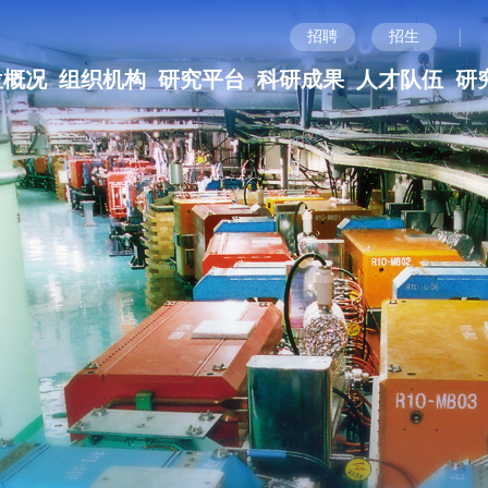
|
招聘
招生
位概况
组织机构
研究平台
科研成果
人才队伍
研