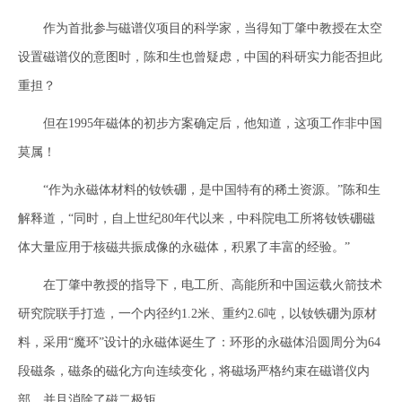
作为首批参与磁谱仪项目的科学家，当得知丁肇中教授在太空
设置磁谱仪的意图时，陈和生也曾疑虑，中国的科研实力能否担此
重担？
但在1995年磁体的初步方案确定后，他知道，这项工作非中国
莫属！
“作为永磁体材料的钕铁硼，是中国特有的稀土资源。”陈和生
解释道，“同时，自上世纪80年代以来，中科院电工所将钕铁硼磁
体大量应用于核磁共振成像的永磁体，积累了丰富的经验。”
在丁肇中教授的指导下，电工所、高能所和中国运载火箭技术
研究院联手打造，一个内径约1.2米、重约2.6吨，以钕铁硼为原材
料，采用“魔环”设计的永磁体诞生了：环形的永磁体沿圆周分为64
段磁条，磁条的磁化方向连续变化，将磁场严格约束在磁谱仪内
部，并且消除了磁二极矩。