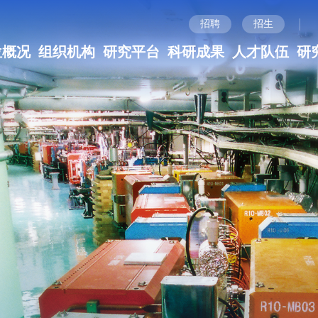
|
招聘
招生
位概况
组织机构
研究平台
科研成果
人才队伍
研