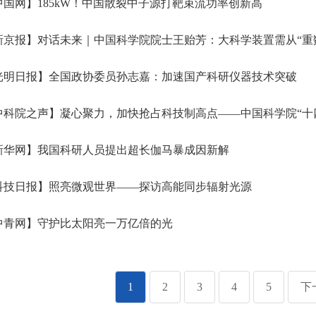
国网】185kW！中国散裂中子源打靶束流功率创新高
京报】对话未来｜中国科学院院士王贻芳：大科学装置需从“重数量”转向“提
光明日报】全国政协委员孙志嘉：加速国产科研仪器技术突破
科院之声】凝心聚力，加快抢占科技制高点——中国科学院“十
新华网】我国科研人员提出超长伽马暴成因新解
科技日报】照亮微观世界——探访高能同步辐射光源
中青网】守护比太阳亮一万亿倍的光
1
2
3
4
5
下