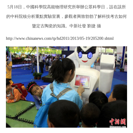
5月18日，中國科學院高能物理研究所舉辦公眾科學日，設在該所
的中科院核分析重點實驗室裏，參觀者興致勃勃了解科技考古如何
鑒定古陶瓷的知識。中新社發 劉捷 攝
http://www.chinanews.com/tp/hd2011/2013/05-19/205200.shtml