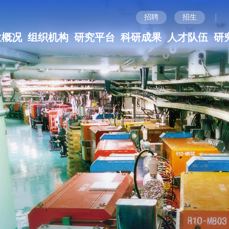
|
招聘
招生
位概况
组织机构
研究平台
科研成果
人才队伍
研