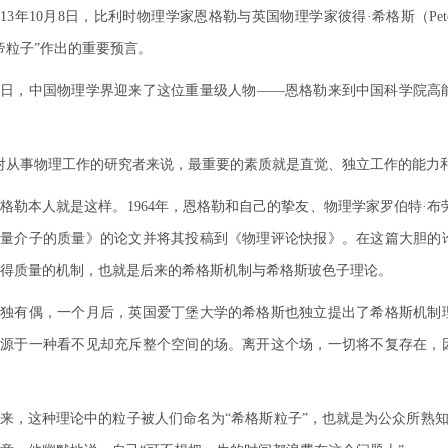
013年10月8日，比利时物理学家恩格勒与英国物理学家彼得·希格斯（Pet
帝粒子”作出的重要预言。
，中国物理学界迎来了这位重量级人物——恩格勒来到中国科学院高能
从事物理工作的研究者来说，最重要的素质就是直觉、独立工作的能力和
本人就是这样。1964年，恩格勒和自己的挚友、物理学家罗伯特·布劳特（R
矢量介子的质量》的论文并将其投稿到《物理评论快报》。在这篇大胆的
得质量的机制，也就是后来的希格斯机制与希格斯玻色子理论。
有偶，一个月后，英国爱丁堡大学的希格斯也独立提出了希格斯机制理
子源于一种看不见却充斥整个空间的场。离开这个场，一切将不复存在，
这种理论中的粒子被人们命名为“希格斯粒子”，也就是为公众所熟知的