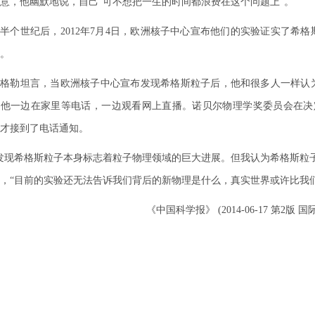
意，他幽默地说，自己“可不想把一生的时间都浪费在这个问题上”。
世纪后，2012年7月4日，欧洲核子中心宣布他们的实验证实了希格
。
勒坦言，当欧洲核子中心宣布发现希格斯粒子后，他和很多人一样认为自
，他一边在家里等电话，一边观看网上直播。诺贝尔物理学奖委员会在决
才接到了电话通知。
现希格斯粒子本身标志着粒子物理领域的巨大进展。但我认为希格斯粒子
，“目前的实验还无法告诉我们背后的新物理是什么，真实世界或许比我
《中国科学报》 (2014-06-17 第2版 国