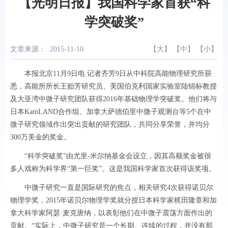
【光明日报】我国科学家首获“科
学突破奖”
文章来源：
2015-11-10
【
大
】 【
中
】 【
小
】
本报北京11月9日电 记者齐芳9日从中科院高能物理研究所获
悉，高能所所长王贻芳研究员、美国伯克利国家实验室陆锦标教授
及大亚湾中微子研究团队获得2016年基础物理学突破奖。他们将与
日本KamLAND合作组、加拿大萨德伯里中微子观测台等5个在中
微子研究领域作出突出贡献的研究团队，共同分享荣誉，并均分
300万美金的奖金。
“科学突破奖”由尤里-米尔纳基金会设立，因其高额奖金被很
多人戏称为科学界“第一巨奖”。这是我国科学家首次获得该奖项。
中微子研究一直是国际研究的焦点，相关研究4次获得诺贝尔
物理学奖，2015年诺贝尔物理学奖就分授日本科学家梶田隆章和加
拿大科学家阿瑟·麦克唐纳，以表彰他们在中微子震荡方面作出的
贡献。“实际上，中微子研究是一个长期、连续的过程，并没有那