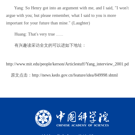
Yang: So Henry got into an argument with me, and I said, "I won't
argue with you; but please remember, what I said to you is more
important for your future than mine." (Laughter)
Huang: That's very true ......
有兴趣读采访全文的可以进如下地址：
http://www.mit.edu/people/kerson/Articlestuff/Yang_interview_2001.pdf
原文点击：
http://news.kedo.gov.cn/feature/idea/849998.shtml