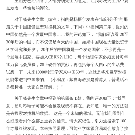
王贻芳已经回答了大部分杨先生的意见。让我对杨先生几个观
点发表一些简短的评论。
对于杨先生文章（编注：指的是杨振宁发表在“知识分子”的那
篇关于中国建设巨型对撞机的文章，下同）中提到第二条，提到的
中国仍然是一个发展中国家……我的评论如下： “我们应该看 20至
30年后的中国，而不仅仅是今天的中国。如果中国现在大量投资于
科学研究和开发， 20年后的中国将是一个发达国家，不会再是一
个发展中国家。要加入CERN的LHC ，每个物理学家必须支付每年
10万多元会员费，加上硬件的贡献，再包括每个人自己的生活费。
试想一下，未来10000物理学家来中国50年，这就是将来巨型对撞
机能带进到中国来的。（小编注：戴自海教授是香港人，普通话不
是很标准，大家自己理解。）”
关于杨先生文章中提到的第四条 B款，我的评论如下：“我同
意，超对称粒子可能不会被发现或不存在。要知道，唯一的方法就
是去搜索对撞机的数据。 这是一个未知的领域。无论我们看到什
么或没看到什么都是重要的信息。请大家记住，引力波搜索了100
年才最终被发现。本来按照常理，可能科学家很容易就会放弃了搜