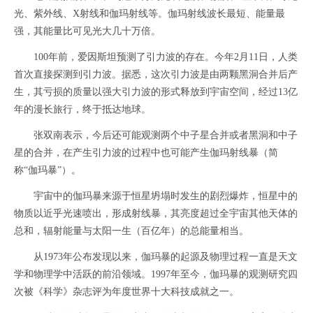
光、紫外线、X射线和伽玛射线等。伽玛射线波长最短、能量最
强，其能量比可见光大几十万倍。
100年前，爱因斯坦预测了引力波的存在。今年2月11日，人类
首次直接探测到引力波。据悉，这次引力波是由两颗黑洞合并后产
生，其亏损的质量以强大引力波的形式释放到宇宙空间，经过13亿
年的漫长旅行，终于抵达地球。
张双南表示，今后还可能观测两个中子星合并或者黑洞和中子
星的合并，在产生引力波的过程中也可能产生伽玛射线暴（简
称“伽玛暴”）。
宇宙中的伽玛暴来源于恒星坍塌时发生的剧烈爆炸，恒星中的
物质以近乎光速喷出，形成射线暴，其亮度超过全宇宙其他天体的
总和，辐射能量与太阳一生（百亿年）的总能量相当。
从1973年公布发现以来，伽玛暴的起源及物理过程一直是天文
学和物理学中活跃的前沿领域。1997年至今，伽玛暴的观测研究四
次被《科学》杂志评为年度世界十大科技成就之一。