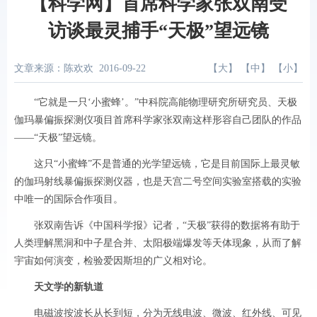
【科学网】首席科学家张双南受
访谈最灵捕手“天极”望远镜
文章来源：陈欢欢
2016-09-22
【
大
】 【
中
】 【
小
】
“它就是一只‘小蜜蜂’。”中科院高能物理研究所研究员、天极
伽玛暴偏振探测仪项目首席科学家张双南这样形容自己团队的作品
——“天极”望远镜。
这只“小蜜蜂”不是普通的光学望远镜，它是目前国际上最灵敏
的伽玛射线暴偏振探测仪器，也是天宫二号空间实验室搭载的实验
中唯一的国际合作项目。
张双南告诉《中国科学报》记者，“天极”获得的数据将有助于
人类理解黑洞和中子星合并、太阳极端爆发等天体现象，从而了解
宇宙如何演变，检验爱因斯坦的广义相对论。
天文学的新轨道
电磁波按波长从长到短，分为无线电波、微波、红外线、可见