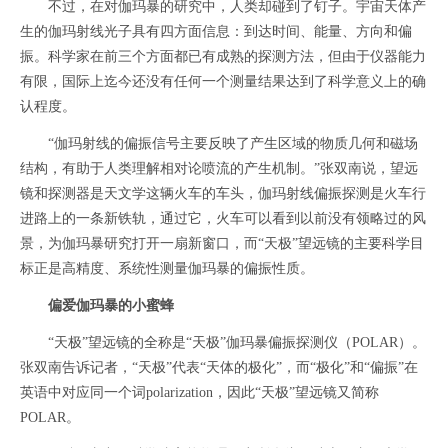
不过，在对伽玛暴的研究中，人类却碰到了钉子。宇宙天体产
生的伽玛射线光子具有四方面信息：到达时间、能量、方向和偏
振。科学家在前三个方面都已有成熟的探测方法，但由于仪器能力
有限，国际上迄今还没有任何一个测量结果达到了科学意义上的确
认程度。
“伽玛射线的偏振信号主要反映了产生区域的物质几何和磁场
结构，有助于人类理解相对论喷流的产生机制。”张双南说，望远
镜和探测器是天文学这辆火车的车头，伽玛射线偏振探测是火车行
进路上的一条新铁轨，通过它，火车可以看到以前没有领略过的风
景，为伽玛暴研究打开一扇新窗口，而“天极”望远镜的主要科学目
标正是高精度、系统性测量伽玛暴的偏振性质。
偏爱伽玛暴的小蜜蜂
“天极”望远镜的全称是“天极”伽玛暴偏振探测仪（POLAR）。
张双南告诉记者，“天极”代表“天体的极化”，而“极化”和“偏振”在
英语中对应同一个词polarization，因此“天极”望远镜又简称
POLAR。