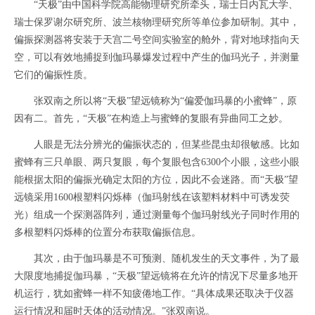
“天极”由中国科学院高能物理研究所牵头，瑞士日内瓦大学、
瑞士保罗谢尔研究所、波兰核物理研究所等单位参加研制。其中，
偏振探测器将安装于天宫二号空间实验室的舱外，背对地球指向天
空，可以有效地捕捉到伽玛暴爆发过程中产生的伽玛光子，并测量
它们的偏振性质。
张双南之所以将“天极”望远镜称为“偏爱伽玛暴的小蜜蜂”，原
因有二。首先，“天极”在构造上与蜜蜂的复眼有异曲同工之妙。
人眼是无法分辨光的偏振状态的，但某些昆虫却很敏感。比如
蜜蜂有三只单眼、两只复眼，每个复眼包含6300个小眼，这些小眼
能根据太阳的偏振光确定太阳的方位，因此不会迷路。而“天极”望
远镜采用1600根塑料闪烁棒（伽玛射线在该塑料材料中可诱发荧
光）组成一个探测器阵列，通过测量每个伽玛射线光子同时作用的
多根塑料闪烁棒的位置分布获取偏振信息。
其次，由于伽玛暴是不可预测、随机发生的天文事件，为了最
大限度地捕捉伽玛暴，“天极”望远镜将在允许的情况下尽量多地开
机运行，犹如蜜蜂一样不知疲倦地工作。“具体成果还取决于仪器
运行情况和届时天体的活动情况。”张双南说。