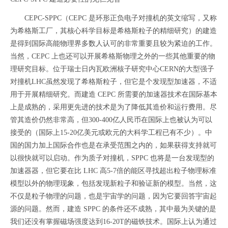
CEPC-SPPC（CEPC 是环形正负电子对撞机的英文缩写，又称
为希格斯工厂，其核心科学目标是希格斯粒子的精细研究）的建造
是得到国际高能物理界多数人认可的非常重要且较为紧迫的工作。
当然，CEPC 上也还可以开展希格斯物理之外的一些其他重要的物
理研究目标。位于瑞士日内瓦欧洲核子研究中心CERN的大型强子
对撞机LHC虽然发现了希格斯粒子，但它是个发现型加速器，不适
用于开展精细研究。而建造 CEPC 所需要的加速器技术在国际基本
上是成熟的，采用更先进的技术是为了降低其造价和运行费用。尽
管其造价仍然非常高，但300-400亿人民币在国际上也被认为可以
接受的（国际上15-20亿美元或欧元的大科学工程已有不少）。中
国的国力加上国际合作也是在承受范围之内的，如果获得支持就可
以很快就可以启动。作为质子对撞机，SPPC 也将是一台发现型的
加速器器，但它要在比 LHC 高5-7倍的能区寻找超出粒子物理标准
模型以外的物理现象，包括发现新粒子和验证新的模型。当然，这
不仅是粒子物理的问题，也是宇宙学的问题，因为它要回答宇宙起
源的问题。然而，建造 SPPC 的条件还不成熟，其中最为关键的是
我们还没有掌握磁场强度达到16-20T的磁铁技术。国际上认为通过