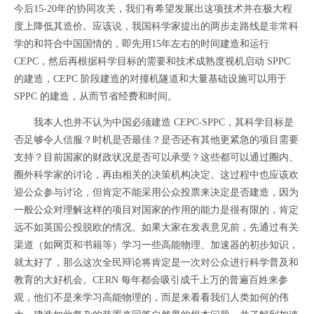
今后15-20年的协同攻关，我们有希望发展出这项技术并在极大程
度上降低其造价。应该说，我国科学家提出的两步走路线是非常科
学的和符合中国国情的，即先用15年左右的时间建造和运行
CEPC，然后再根据科学目标的需要和技术成熟度视机启动 SPPC
的建造，CEPC 阶段建造的对撞机隧道和大量基础设施可以用于
SPPC 的建造，从而节省经费和时间。
我本人也并不认为中国必须建造 CEPC-SPPC，其科学目标是
否足够令人信服？时机是否最佳？是否还有其他更紧急的项目需要
支持？目前国家的财政状况是否可以承受？这些都可以通过圈内、
圈外科学家的讨论，再由相关的决策机构决定。这过程中也应该欢
迎公众参与讨论，但肯定不能采用公众投票来决定是否建造，因为
一般公众对理解这样的项目对国家的作用的能力是很有限的，肯定
远不如英国公投脱欧的情况。如果大家在发表意见前，先通过有关
渠道（如网页和书籍等）学习一些高能物理、加速器的初步知识，
就太好了，那么这次全民辩论将肯定是一次对公众进行科学普及和
教育的大好机会。CERN 每年都会吸引成千上万的普遍百姓来参
观，他们不是来学习高能物理的，而是来看看我们人类如何的伟