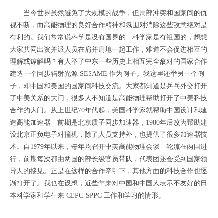
当今世界虽然避免了大规模的战争，但局部冲突和国家间的仇
视不断，而高能物理的良好合作精神和氛围对消除这些敌意绝对是
有利的。我们常常说科学是没有国界的、科学家是有祖国的，想想
大家共同出资并派人员在肩并肩地一起工作，难道不会促进相互的
理解或谅解吗？有人举了中东一些历史上相互完全敌对的国家合作
建造一个同步辐射光源 SESAME 作为例子。我这里还举另一个例
子，即中国和美国的国家间科技交流。大家都知道是乒乓外交打开
了中美关系的大门，很多人不知道是高能物理帮助打开了中美科技
合作的大门。从上世纪70年代起，美国科学家就帮助中国设计和建
造高能加速器，前期是北京质子同步加速器，1980年后改为帮助建
设北京正负电子对撞机，除了人员支持外，也提供了很多加速器技
术。自1979年以来，每年均召开中美高能物理会谈，轮流在两国进
行，前期每次都由两国的部长级官员带队，代表团还会受到国家领
导人的接见。正是在这样的合作牵引下，其他方面的科技合作也逐
渐打开了。我也在设想，近些年来对中国和中国人表示不友好的日
本科学家和学生来 CEPC-SPPC 工作和学习的情形。