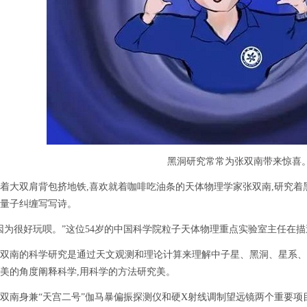
黑洞研究常常为张双南带来惊喜。 
双肩背包挤地铁,喜欢就着咖啡吃油条的天体物理学家张双南,研究着黑洞
量子纠缠写写诗。
很好玩呗。”这位54岁的中国科学院粒子天体物理重点实验室主任在描
南的科学研究是通过天文观测和理论计算来理解中子星、黑洞、星系、星
美的角度阐释科学,用科学的方法研究美。
身兼“天宫二号”伽马暴偏振探测仪和硬X射线调制望远镜两个重要项