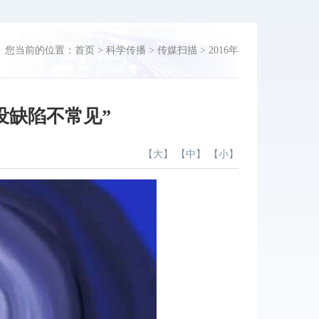
您当前的位置：
首页
>
科学传播
>
传媒扫描
>
2016年
没缺陷不常见”
【
大
】 【
中
】 【
小
】