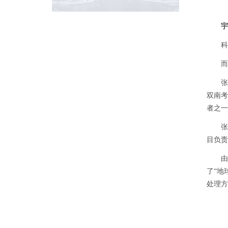
宇
科学
而实
张双南
双南考
者之一
张双南
目负责
由于在
了“地
处理方