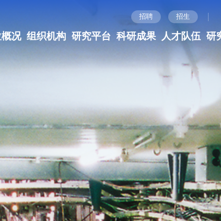
|
招聘
招生
位概况
组织机构
研究平台
科研成果
人才队伍
研