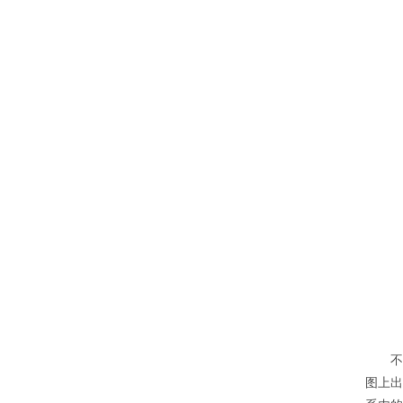
不按常
图上出