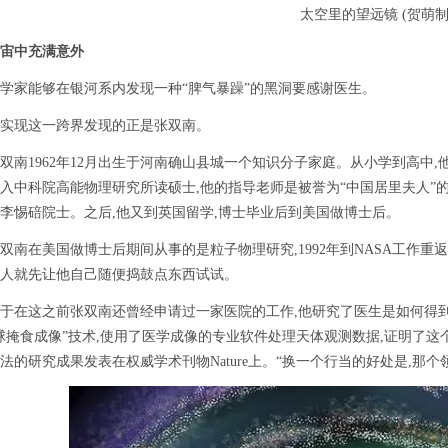
太空里的望远镜 (贺萌制
宙中充满意外
家能够在银河系内发现一种“脾气暴躁”的黑洞要感谢医生。
现这一跨界发现的正是张双南。
1962年12月出生于河南确山县城一个知识分子家庭。从小学到高中,他
入中科院高能物理研究所读硕士,他的指导老师是被誉为“中国居里夫人”
李惕碚院士。之后,他又到英国留学,博士毕业后到美国做博士后。
在美国做博士后期间从事的是粒子物理研究,1992年到NASA工作重
人就先让他自己随便捣鼓点东西试试。
这之前张双南还曾经申请过一家医院的工作,他研究了医生是如何得到医学
球掩食成像”技术,使用了医学成像的专业软件处理天体观测数据,证明了这个
法的研究成果发表在权威学术刊物Nature上。“换一个行当的好处是,那