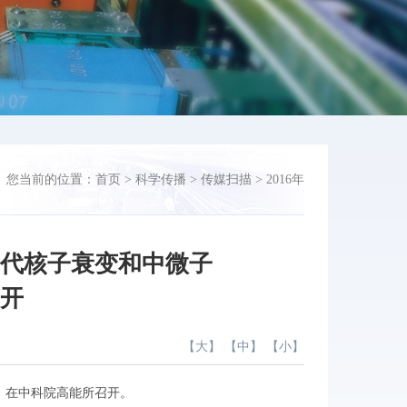
您当前的位置：
首页
>
科学传播
>
传媒扫描
>
2016年
一代核子衰变和中微子
召开
【
大
】 【
中
】 【
小
】
）在中科院高能所召开。