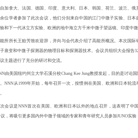
加拿大、法国、德国、印度、意大利、日本、韩国、荷兰、波兰、俄罗
百余位学者参加了此次会议，他们分别来自中国的江门中微子实验、日本
验和下一代冰立方实验、欧洲的地中海立方千米中微子望远镜、印度中微
所所长王贻芳致欢迎辞，并向与会代表介绍了高能所概况。本次国际研
子衰变和中微子探测器的物理目标和探测器技术。会议共组织大会报告32
议主题进行了充分的研讨和交流。
由美国纽约州立大学石溪分校Chang Kee Jung教授发起，目的是
。NNN从1999年开始，每年召开一次，按惯例在美国、欧洲和日本轮
。
会议是NNN首次在美国、欧洲和日本以外的地点召开，这表明了中国
会议，将吸引更多国内外中微子领域的专家和青年研究人员参加JUNO实