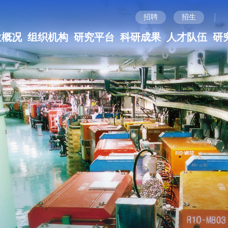
|
招聘
招生
位概况
组织机构
研究平台
科研成果
人才队伍
研