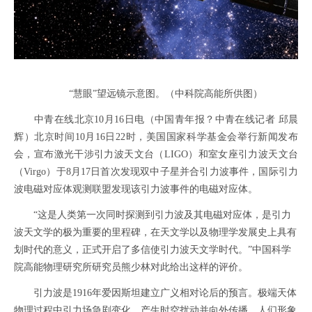
“慧眼”望远镜示意图。（中科院高能所供图）
中青在线北京10月16日电（中国青年报？中青在线记者 邱晨
辉）北京时间10月16日22时，美国国家科学基金会举行新闻发布
会，宣布激光干涉引力波天文台（LIGO）和室女座引力波天文台
（Virgo）于8月17日首次发现双中子星并合引力波事件，国际引力
波电磁对应体观测联盟发现该引力波事件的电磁对应体。
“这是人类第一次同时探测到引力波及其电磁对应体，是引力
波天文学的极为重要的里程碑，在天文学以及物理学发展史上具有
划时代的意义，正式开启了多信使引力波天文学时代。”中国科学
院高能物理研究所研究员熊少林对此给出这样的评价。
引力波是1916年爱因斯坦建立广义相对论后的预言。极端天体
物理过程中引力场急剧变化，产生时空扰动并向外传播，人们形象