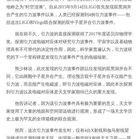
地称之为“时空涟漪”。自从2015年9月14日LIGO首先发现双黑洞并
合产生的引力波事件以来，人类已经探测到4例引力波事件——包
括这次LIGO和Virgo联合探测的双中子星并合引力波事件。
就在前不久，引力波的直接探测获得了2017年度诺贝尔物理学
奖。探测引力波电磁对应体对研究引力波事件、宇宙学以及基础物
理具有不可替代的决定性作用，因此，科学家普遍认为，引力波研
究的下一个里程碑是发现引力波事件产生的电磁辐射。
熊少林说，此次发现的引力波事件跟以往发现的双黑洞并合不
同，它由两颗中子星并合产生。理论预言双中子星并合不仅能产生
引力波，而且能产生电磁波，即引力波电磁对应体，因此本次探测
到引力波以及电磁对应体是天文学家期待已久的重大发现。
他告诉记者，因为该引力波事件具有极为重要的意义，天文学
家使用了大量的地面和空间望远镜进行观测，形成了一场天文学历
史上极为罕见的全球规模的联合观测。
然而，这次引力波事件发生时，仅有4台X射线和伽马射线望
远镜成功监测到爆发天区，中国第一颗空间X射线天文卫星——慧