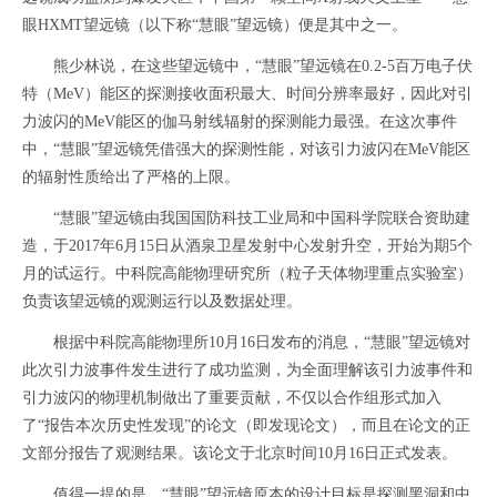
眼HXMT望远镜（以下称“慧眼”望远镜）便是其中之一。
熊少林说，在这些望远镜中，“慧眼”望远镜在0.2-5百万电子伏
特（MeV）能区的探测接收面积最大、时间分辨率最好，因此对引
力波闪的MeV能区的伽马射线辐射的探测能力最强。在这次事件
中，“慧眼”望远镜凭借强大的探测性能，对该引力波闪在MeV能区
的辐射性质给出了严格的上限。
“慧眼”望远镜由我国国防科技工业局和中国科学院联合资助建
造，于2017年6月15日从酒泉卫星发射中心发射升空，开始为期5个
月的试运行。中科院高能物理研究所（粒子天体物理重点实验室）
负责该望远镜的观测运行以及数据处理。
根据中科院高能物理所10月16日发布的消息，“慧眼”望远镜对
此次引力波事件发生进行了成功监测，为全面理解该引力波事件和
引力波闪的物理机制做出了重要贡献，不仅以合作组形式加入
了“报告本次历史性发现”的论文（即发现论文），而且在论文的正
文部分报告了观测结果。该论文于北京时间10月16日正式发表。
值得一提的是，“慧眼”望远镜原本的设计目标是探测黑洞和中