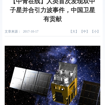
【中青在线】人类首次发现双中
子星并合引力波事件，中国卫星
有贡献
文章来源：
2017-10-17
【
大
】 【
中
】 【
小
】