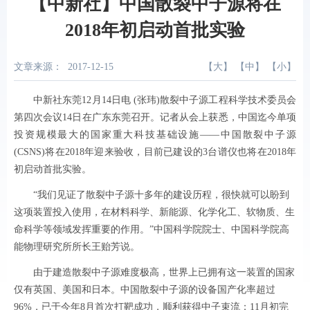
【中新社】中国散裂中子源将在
2018年初启动首批实验
文章来源：
2017-12-15
【
大
】 【
中
】 【
小
】
中新社东莞12月14日电 (张玮)散裂中子源工程科学技术委员会
第四次会议14日在广东东莞召开。记者从会上获悉，中国迄今单项
投资规模最大的国家重大科技基础设施——中国散裂中子源
(CSNS)将在2018年迎来验收，目前已建设的3台谱仪也将在2018年
初启动首批实验。
“我们见证了散裂中子源十多年的建设历程，很快就可以盼到
这项装置投入使用，在材料科学、新能源、化学化工、软物质、生
命科学等领域发挥重要的作用。”中国科学院院士、中国科学院高
能物理研究所所长王贻芳说。
由于建造散裂中子源难度极高，世界上已拥有这一装置的国家
仅有英国、美国和日本。中国散裂中子源的设备国产化率超过
96%，已于今年8月首次打靶成功，顺利获得中子束流；11月初完