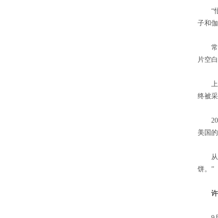
“悟空
子和伽
常进在
片空白
上世纪
终被采
200
美国的
从搭“
饼。”
许
9月，