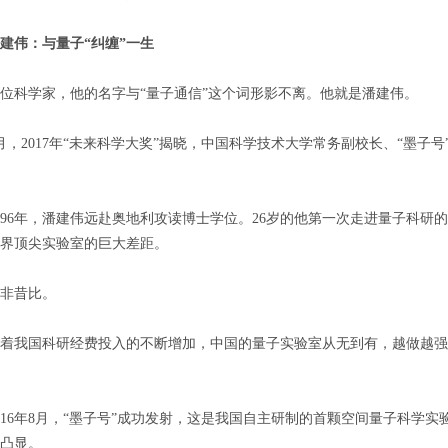
建伟：与量子“纠缠”一生
科学家，他的名字与“量子通信”这个词形影不离。他就是潘建伟。
2017年“未来科学大奖”揭晓，中国科学技术大学常务副校长、“墨子号
6年，潘建伟远赴奥地利攻读博士学位。26岁的他第一次走进量子科研
界顶尖实验室的巨大差距。
昔比。
我国科研经费投入的不断增加，中国的量子实验室从无到有，越做越强
6年8月，“墨子号”成功发射，这是我国自主研制的首颗空间量子科学实
凸显。