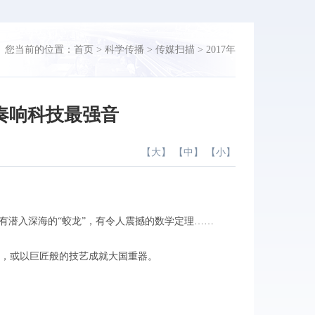
您当前的位置：
首页
>
科学传播
>
传媒扫描
>
2017年
奏响科技最强音
【
大
】 【
中
】 【
小
】
潜入深海的“蛟龙”，有令人震撼的数学定理……
，或以巨匠般的技艺成就大国重器。