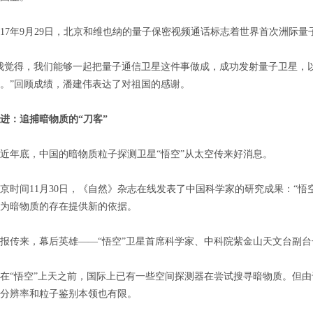
7年9月29日，北京和维也纳的量子保密视频通话标志着世界首次洲际量
觉得，我们能够一起把量子通信卫星这件事做成，成功发射量子卫星，以
。”回顾成绩，潘建伟表达了对祖国的感谢。
：追捕暗物质的“刀客”
年底，中国的暗物质粒子探测卫星“悟空”从太空传来好消息。
间11月30日，《自然》杂志在线发表了中国科学家的研究成果：“悟
为暗物质的存在提供新的依据。
传来，幕后英雄——“悟空”卫星首席科学家、中科院紫金山天文台副台
“悟空”上天之前，国际上已有一些空间探测器在尝试搜寻暗物质。但由
分辨率和粒子鉴别本领也有限。