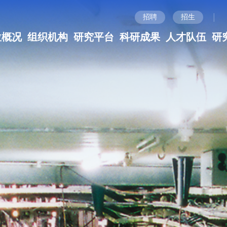
|
招聘
招生
位概况
组织机构
研究平台
科研成果
人才队伍
研