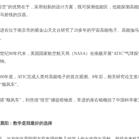
”的优势在于，采用创新的设计方案，既可探测低能区，也能探测高能区
马射线的仪器。
位于南京市的紫金山天文台研究了20多年的宇宙高能电子、高能伽马射
。
90年代末，美国国家航空航天局（NASA）在南极开展“ATIC”气
纳。
0年底，ATIC完成人类对高能电子的首次观测。8年后，相关研究论文
“顺风车”。
顺风车”，到凭借“悟空”捕捉暗物质，常进的座右铭概括了中国科学家
晨阳：数学是我最好的选择
36岁的许晨阳因在双有理代数几何学上作出的突出贡献，获得未来科学