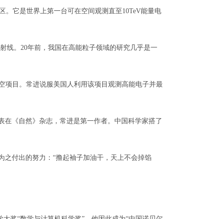
。它是世界上第一台可在空间观测直至10TeV能量电
线。20年前，我国在高能粒子领域的研究几乎是一
球探空项目。常进说服美国人利用该项目观测高能电子并最
发表在《自然》杂志，常进是第一作者。中国科学家搭了
为之付出的努力：“撸起袖子加油干，天上不会掉馅
大奖“数学与计算机科学奖”。他因此成为“中国诺贝尔