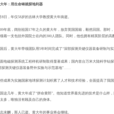
大年：用生命铸就探地利器
日，年仅58岁的吉林大学教授黄大年病逝。
9年底，阔别祖国17年之久的黄大年，放弃英国国籍，毅然回国。那时，
领着一支包括外国院士在内的300人团队。同时，他也拥有精英阶层的高
，黄大年带领团队用5年时间完成了“深部探测关键仪器装备研制与实
电磁探测系统工程样机研制取得显著成果；国内首台万米大陆科学钻探钻
部探测关键仪器装备野外实验与示范基地”……
成果为实施国家地球探测计划积累了人才和技术经验，全面提高了我国
这几年，黄大年成了“拼命黄郎”。他知道世界最先进的技术是什么样，
太多，唯独没有顾及自己的身体。
未酬，斯人已逝。黄大年的事业将会继续。