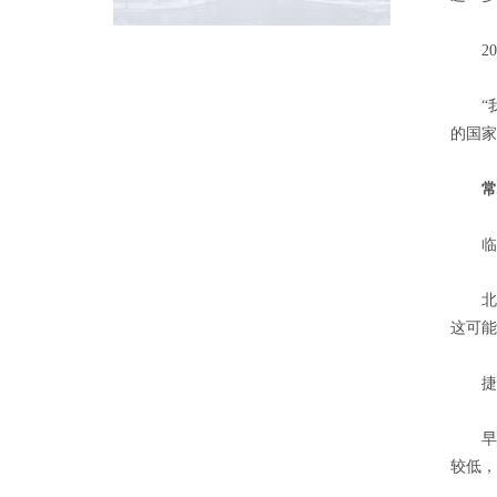
201
“我
的国家
常进
临近
北京时
这可能
捷报
早在
较低，