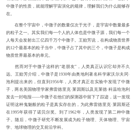
中微子的性质，就能理解宇宙演化的规律，理解我们为什么能够存
在。
在整个宇宙中，中微子的数量仅次于光子，是宇宙中数量最多
的粒子之一。其实我们每一个人的人体也是中微子源，我们每一个
人每天会发射出三亿四千万个中微子。王贻芳说，在构成物质世界
的12个最基本的粒子当中，中微子占了其中的三个，中微子是构成
物质世界最基本的单元。
然而对于中微子这样的“老朋友”，人类真正认识它却并不久
远。王贻芳介绍，中微子是1930年由奥地利著名科学家沃尔夫冈·
泡利提出来的，但直到1956年，人类才真正在实验中发现了中微
子，两名美国物理学家弗雷德里克·莱因斯以及克莱德·科温给泡利
发去一封电报——中微子在他们的探测器中留下了踪迹，这一发现
证明这种鬼魅般的粒子是真实存在的，为此弗雷德里克·莱因斯还
在1995年获得了诺贝尔奖。到了1962年，人类发现了第二种中微
子。随后，中微子研究不断发展成为粒子物理、天体物理、宇宙
学、地球物理的交叉前沿学科。