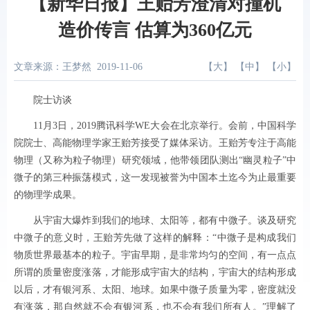
【新华日报】王贻芳澄清对撞机
造价传言 估算为360亿元
文章来源：王梦然
2019-11-06
【
大
】 【
中
】 【
小
】
院士访谈
11月3日，2019腾讯科学WE大会在北京举行。会前，中国科学
院院士、高能物理学家王贻芳接受了媒体采访。王贻芳专注于高能
物理（又称为粒子物理）研究领域，他带领团队测出“幽灵粒子”中
微子的第三种振荡模式，这一发现被誉为中国本土迄今为止最重要
的物理学成果。
从宇宙大爆炸到我们的地球、太阳等，都有中微子。谈及研究
中微子的意义时，王贻芳先做了这样的解释：“中微子是构成我们
物质世界最基本的粒子。宇宙早期，是非常均匀的空间，有一点点
所谓的质量密度涨落，才能形成宇宙大的结构，宇宙大的结构形成
以后，才有银河系、太阳、地球。如果中微子质量为零，密度就没
有涨落，那自然就不会有银河系，也不会有我们所有人。”理解了