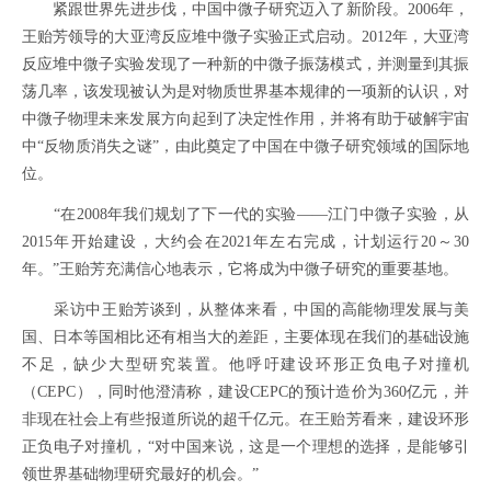
紧跟世界先进步伐，中国中微子研究迈入了新阶段。2006年，
王贻芳领导的大亚湾反应堆中微子实验正式启动。2012年，大亚湾
反应堆中微子实验发现了一种新的中微子振荡模式，并测量到其振
荡几率，该发现被认为是对物质世界基本规律的一项新的认识，对
中微子物理未来发展方向起到了决定性作用，并将有助于破解宇宙
中“反物质消失之谜”，由此奠定了中国在中微子研究领域的国际地
位。
“在2008年我们规划了下一代的实验——江门中微子实验，从
2015年开始建设，大约会在2021年左右完成，计划运行20～30
年。”王贻芳充满信心地表示，它将成为中微子研究的重要基地。
采访中王贻芳谈到，从整体来看，中国的高能物理发展与美
国、日本等国相比还有相当大的差距，主要体现在我们的基础设施
不足，缺少大型研究装置。他呼吁建设环形正负电子对撞机
（CEPC），同时他澄清称，建设CEPC的预计造价为360亿元，并
非现在社会上有些报道所说的超千亿元。在王贻芳看来，建设环形
正负电子对撞机，“对中国来说，这是一个理想的选择，是能够引
领世界基础物理研究最好的机会。”