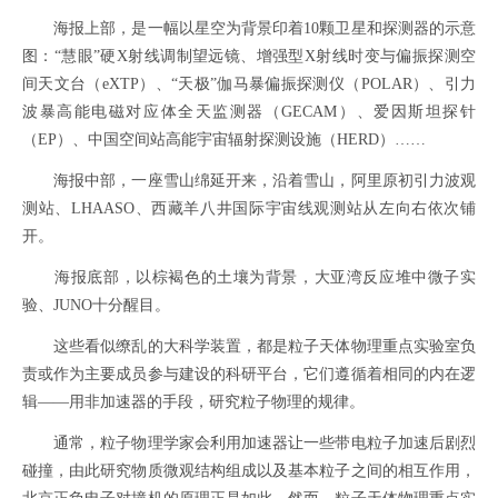
海报上部，是一幅以星空为背景印着10颗卫星和探测器的示意
图：“慧眼”硬X射线调制望远镜、增强型X射线时变与偏振探测空
间天文台（eXTP）、“天极”伽马暴偏振探测仪（POLAR）、引力
波暴高能电磁对应体全天监测器（GECAM）、爱因斯坦探针
（EP）、中国空间站高能宇宙辐射探测设施（HERD）……
海报中部，一座雪山绵延开来，沿着雪山，阿里原初引力波观
测站、LHAASO、西藏羊八井国际宇宙线观测站从左向右依次铺
开。
海报底部，以棕褐色的土壤为背景，大亚湾反应堆中微子实
验、JUNO十分醒目。
这些看似缭乱的大科学装置，都是粒子天体物理重点实验室负
责或作为主要成员参与建设的科研平台，它们遵循着相同的内在逻
辑——用非加速器的手段，研究粒子物理的规律。
通常，粒子物理学家会利用加速器让一些带电粒子加速后剧烈
碰撞，由此研究物质微观结构组成以及基本粒子之间的相互作用，