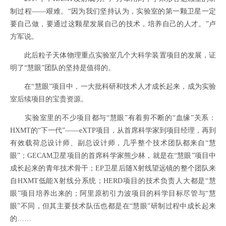
制过程——艰难。“因为我们坚持认为，实验室的第一颗卫星一定
要自己做，要通过这颗星发展自己的技术，培养自己的人才。”卢
方军说。
此后粒子天体物理重点实验室几个大科学装置项目的发展，证
明了“慧眼”团队的坚持是值得的。
在“慧眼”项目中，一大批科研和技术人才成长起来，成为实验
室后续项目的宝贵资源。
实验室里的不少项目都与“慧眼”有着剪不断的“血缘”关系：
HXMT的“下一代”——eXTP项目，从首席科学家到项目经理，再到
有效载荷总设计师、副总设计师，几乎整个技术团队都来自“慧
眼”；GECAM卫星项目的首席科学家熊少林，就是在“慧眼”项目中
成长起来的青年技术骨干；EP卫星后随X射线望远镜的整个团队来
自HXMT低能X射线分系统；HERD项目的技术负责人大都是“慧
眼”项目培养出来的；阿里原初引力波项目的科学目标尽管与“慧
眼”不同，但其主要技术队伍也都是在“慧眼”研制过程中成长起来
的……