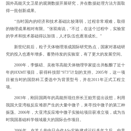
国外高能天文卫星的观测数据开展研究，并在数据处理方法方面取
得一批创新成果。
“当时国内的经济和技术基础比较薄弱，过程非常艰难，取得
的物理成果相对有限。”张双南说，“不过，在这个过程中，实验室
的学术和技术基础得以加强，人才队伍也逐渐成长。”
新世纪前后，粒子天体物理渐成国际研究热点，国家对基础研
究的投入也逐年增多。蓄势待发的实验室，有了更大的发展空间。
2000年，李惕碚、吴枚等高能天体物理学家提出并酝酿了近十
年的HXMT项目，获得科技部“973”计划的支持。2005年，这一项
目被当时的国防科工委选中为背景型号，并在2011年正式工程立
项。
2003年，刚回国两年的高能所现任所长王贻芳提出设想，利用
我国大亚湾核反应堆群产生的大量中微子，来寻找中微子的第三种
振荡。2006年，大亚湾反应堆中微子实验站项目获准立项，成为当
时我国基础科学领域最大的国际合作项目。
2006年，在羊八井中日合作ASγ实验建成运行多年之后，中意