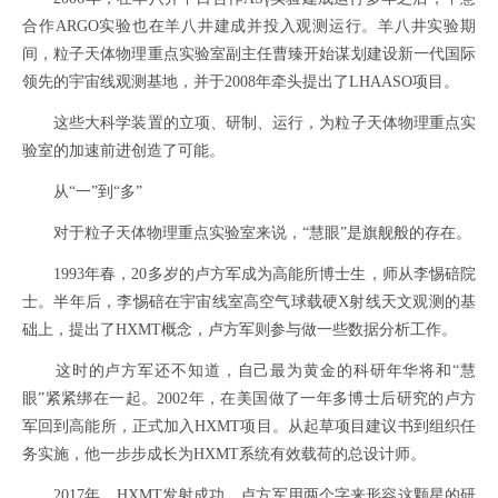
合作ARGO实验也在羊八井建成并投入观测运行。羊八井实验期
间，粒子天体物理重点实验室副主任曹臻开始谋划建设新一代国际
领先的宇宙线观测基地，并于2008年牵头提出了LHAASO项目。
这些大科学装置的立项、研制、运行，为粒子天体物理重点实
验室的加速前进创造了可能。
从“一”到“多”
对于粒子天体物理重点实验室来说，“慧眼”是旗舰般的存在。
1993年春，20多岁的卢方军成为高能所博士生，师从李惕碚院
士。半年后，李惕碚在宇宙线室高空气球载硬X射线天文观测的基
础上，提出了HXMT概念，卢方军则参与做一些数据分析工作。
这时的卢方军还不知道，自己最为黄金的科研年华将和“慧
眼”紧紧绑在一起。2002年，在美国做了一年多博士后研究的卢方
军回到高能所，正式加入HXMT项目。从起草项目建议书到组织任
务实施，他一步步成长为HXMT系统有效载荷的总设计师。
2017年，HXMT发射成功。卢方军用两个字来形容这颗星的研