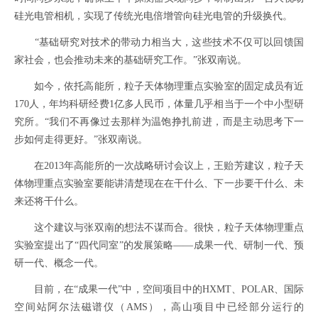
硅光电管相机，实现了传统光电倍增管向硅光电管的升级换代。
“基础研究对技术的带动力相当大，这些技术不仅可以回馈国
家社会，也会推动未来的基础研究工作。”张双南说。
如今，依托高能所，粒子天体物理重点实验室的固定成员有近
170人，年均科研经费1亿多人民币，体量几乎相当于一个中小型研
究所。“我们不再像过去那样为温饱挣扎前进，而是主动思考下一
步如何走得更好。”张双南说。
在2013年高能所的一次战略研讨会议上，王贻芳建议，粒子天
体物理重点实验室要能讲清楚现在在干什么、下一步要干什么、未
来还将干什么。
这个建议与张双南的想法不谋而合。很快，粒子天体物理重点
实验室提出了“四代同室”的发展策略——成果一代、研制一代、预
研一代、概念一代。
目前，在“成果一代”中，空间项目中的HXMT、POLAR、国际
空间站阿尔法磁谱仪（AMS），高山项目中已经部分运行的