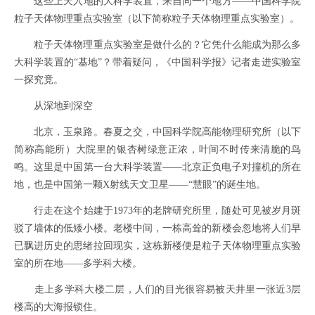
这些上天入地的大科学装置，来自同一个地方——中国科学院
粒子天体物理重点实验室（以下简称粒子天体物理重点实验室）。
粒子天体物理重点实验室是做什么的？它凭什么能成为那么多
大科学装置的“基地”？带着疑问，《中国科学报》记者走进实验室
一探究竟。
从深地到深空
北京，玉泉路。春夏之交，中国科学院高能物理研究所（以下
简称高能所）大院里的银杏树绿意正浓，叶间不时传来清脆的鸟
鸣。这里是中国第一台大科学装置——北京正负电子对撞机的所在
地，也是中国第一颗X射线天文卫星——“慧眼”的诞生地。
行走在这个始建于1973年的老牌研究所里，随处可见被岁月斑
驳了墙体的低矮小楼。老楼中间，一栋高耸的新楼会忽地将人们早
已飘进历史的思绪拉回现实，这栋新楼便是粒子天体物理重点实验
室的所在地——多学科大楼。
走上多学科大楼二层，人们的目光很容易被天井里一张近3层
楼高的大海报锁住。