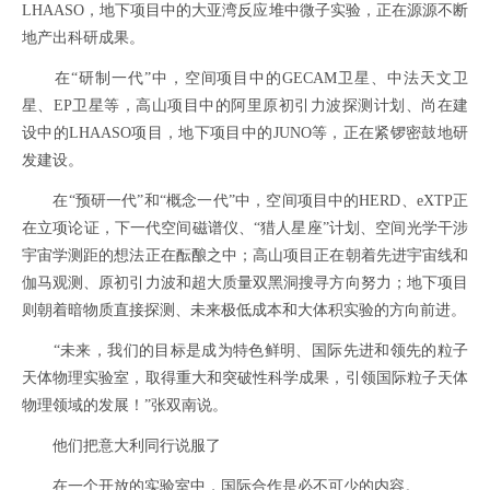
LHAASO，地下项目中的大亚湾反应堆中微子实验，正在源源不断
地产出科研成果。
在“研制一代”中，空间项目中的GECAM卫星、中法天文卫
星、EP卫星等，高山项目中的阿里原初引力波探测计划、尚在建
设中的LHAASO项目，地下项目中的JUNO等，正在紧锣密鼓地研
发建设。
在“预研一代”和“概念一代”中，空间项目中的HERD、eXTP正
在立项论证，下一代空间磁谱仪、“猎人星座”计划、空间光学干涉
宇宙学测距的想法正在酝酿之中；高山项目正在朝着先进宇宙线和
伽马观测、原初引力波和超大质量双黑洞搜寻方向努力；地下项目
则朝着暗物质直接探测、未来极低成本和大体积实验的方向前进。
“未来，我们的目标是成为特色鲜明、国际先进和领先的粒子
天体物理实验室，取得重大和突破性科学成果，引领国际粒子天体
物理领域的发展！”张双南说。
他们把意大利同行说服了
在一个开放的实验室中，国际合作是必不可少的内容。