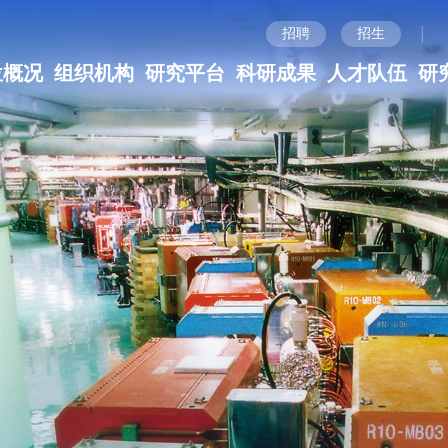
|
招聘
招生
位概况
组织机构
研究平台
科研成果
人才队伍
研