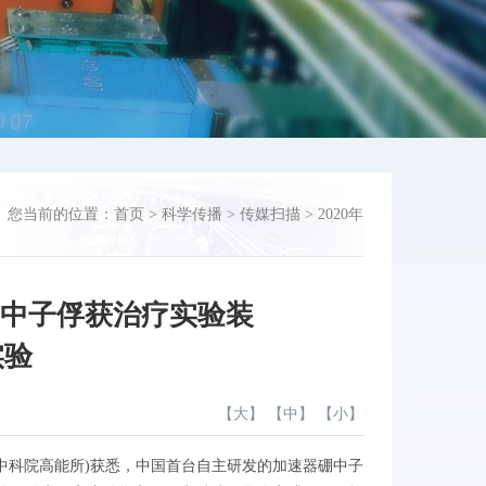
您当前的位置：
首页
>
科学传播
>
传媒扫描
>
2020年
硼中子俘获治疗实验装
实验
【
大
】 【
中
】 【
小
】
(中科院高能所)获悉，中国首台自主研发的加速器硼中子