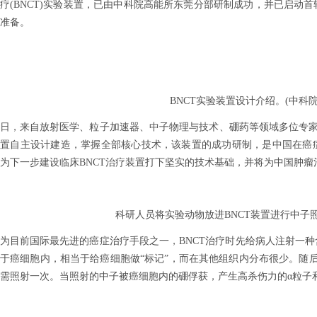
疗(BNCT)实验装置，已由中科院高能所东莞分部研制成功，并已启动
准备。
BNCT实验装置设计介绍。(中科院
，来自放射医学、粒子加速器、中子物理与技术、硼药等领域多位专家对
装置自主设计建造，掌握全部核心技术，该装置的成功研制，是中国在癌
为下一步建设临床BNCT治疗装置打下坚实的技术基础，并将为中国肿瘤
科研人员将实验动物放进BNCT装置进行中子照射
目前国际最先进的癌症治疗手段之一，BNCT治疗时先给病人注射一种
于癌细胞内，相当于给癌细胞做“标记”，而在其他组织内分布很少。随
需照射一次。当照射的中子被癌细胞内的硼俘获，产生高杀伤力的α粒子和