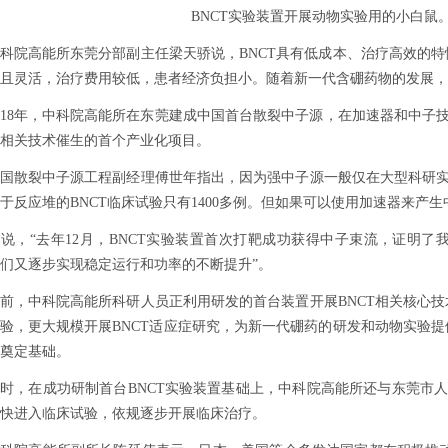
BNCT实验装置开展动物实验用的小白鼠。(
院高能所东莞分部副主任梁天骄说，BNCT具有低成本、治疗高效的特
且灵活，治疗费用较低，患者经济负担小。随着新一代含硼药物的发展，
8年，中科院高能所在东莞建成中国首台散裂中子源，在加速器和中子技
相关技术催生的首个产业化项目。
散裂中子源工程副经理傅世年指出，因为强中子源一般仅在大型科研实验
于反应堆的BNCT临床试验只有1400多例。但如果可以使用加速器来产
，“去年12月，BNCT实验装置首次打靶成功获得中子束流，证明了
们又逐步实现稳定运行和功率的不断提升”。
，中科院高能所科研人员正利用研发的首台装置开展BNCT相关核心技
验，更大规模开展BNCT适应症研究，为新一代硼药的研发和动物实验
奠定基础。
在成功研制首台BNCT实验装置基础上，中科院高能所还与东莞市人民
快进入临床试验，依规逐步开展临床治疗。