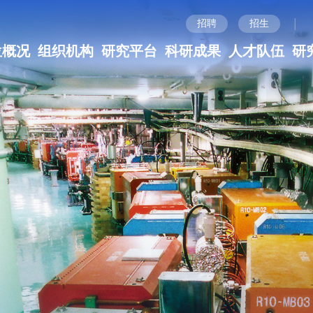
|
招聘
招生
位概况
组织机构
研究平台
科研成果
人才队伍
研