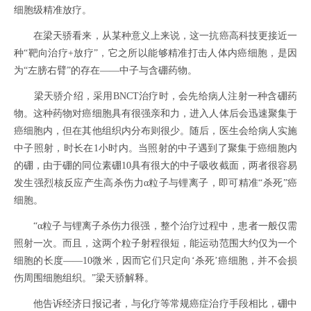
细胞级精准放疗。
在梁天骄看来，从某种意义上来说，这一抗癌高科技更接近一
种“靶向治疗+放疗”，它之所以能够精准打击人体内癌细胞，是因
为“左膀右臂”的存在——中子与含硼药物。
梁天骄介绍，采用BNCT治疗时，会先给病人注射一种含硼药
物。这种药物对癌细胞具有很强亲和力，进入人体后会迅速聚集于
癌细胞内，但在其他组织内分布则很少。随后，医生会给病人实施
中子照射，时长在1小时内。当照射的中子遇到了聚集于癌细胞内
的硼，由于硼的同位素硼10具有很大的中子吸收截面，两者很容易
发生强烈核反应产生高杀伤力α粒子与锂离子，即可精准“杀死”癌
细胞。
“α粒子与锂离子杀伤力很强，整个治疗过程中，患者一般仅需
照射一次。而且，这两个粒子射程很短，能运动范围大约仅为一个
细胞的长度——10微米，因而它们只定向‘杀死’癌细胞，并不会损
伤周围细胞组织。”梁天骄解释。
他告诉经济日报记者，与化疗等常规癌症治疗手段相比，硼中