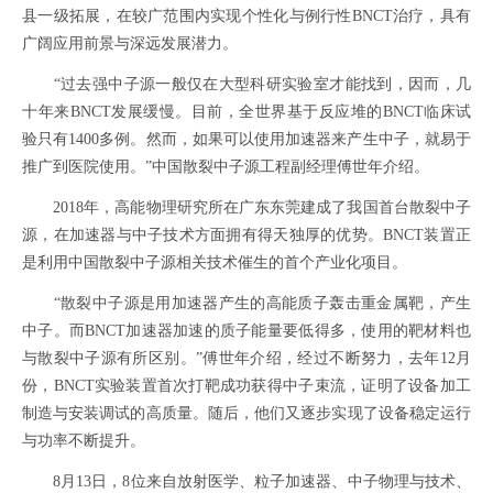
县一级拓展，在较广范围内实现个性化与例行性BNCT治疗，具有
广阔应用前景与深远发展潜力。
“过去强中子源一般仅在大型科研实验室才能找到，因而，几
十年来BNCT发展缓慢。目前，全世界基于反应堆的BNCT临床试
验只有1400多例。然而，如果可以使用加速器来产生中子，就易于
推广到医院使用。”中国散裂中子源工程副经理傅世年介绍。
2018年，高能物理研究所在广东东莞建成了我国首台散裂中子
源，在加速器与中子技术方面拥有得天独厚的优势。BNCT装置正
是利用中国散裂中子源相关技术催生的首个产业化项目。
“散裂中子源是用加速器产生的高能质子轰击重金属靶，产生
中子。而BNCT加速器加速的质子能量要低得多，使用的靶材料也
与散裂中子源有所区别。”傅世年介绍，经过不断努力，去年12月
份，BNCT实验装置首次打靶成功获得中子束流，证明了设备加工
制造与安装调试的高质量。随后，他们又逐步实现了设备稳定运行
与功率不断提升。
8月13日，8位来自放射医学、粒子加速器、中子物理与技术、