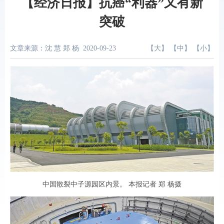
【经济日报】抗癌“利器”又有新
突破
文章来源：沈 慧 郑 杨
2020-09-23
【
大
】 【
中
】 【
小
】
中国散裂中子源园区内景。 本报记者 郑 杨摄