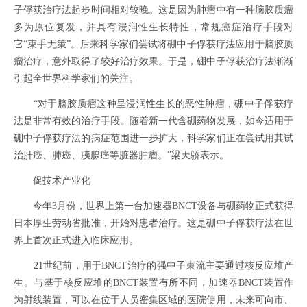
子俘获治疗法起步时间相对较晚。这是因为肿瘤中有一种脑胶质瘤
多为原位复发，并具有浸润性生长特性，常规癌症治疗手段对
它“束手无策”。后来科学家们尝试将硼中子俘获疗法应用于脑胶质
瘤治疗，意外取得了较好治疗效果。于是，硼中子俘获治疗法渐渐
引起全世界科学家们的关注。
“对于脑胶质瘤这种呈浸润性生长的恶性肿瘤，硼中子俘获疗
法是非常有效的治疗手段。随着新一代含硼药物发展，如今适用于
硼中子俘获疗法的病症范围进一步扩大，科学家们正在尝试用其试
治肝癌、肺癌、胰腺癌等脏器肿瘤。”梁天骄表示。
促技术产业化
今年3月份，世界上第一台加速器BNCT设备与硼药物正式获得
日本厚生劳动省批准，开始对患者治疗。这是硼中子俘获疗法在世
界上首次正式进入临床应用。
21世纪前，用于BNCT治疗的强中子束流主要通过核反应堆产
生。与基于核反应堆的BNCT装置有所不同，加速器BNCT装置作
为射线装置，可以在位于人员密集区域的医院使用，未来可向市、