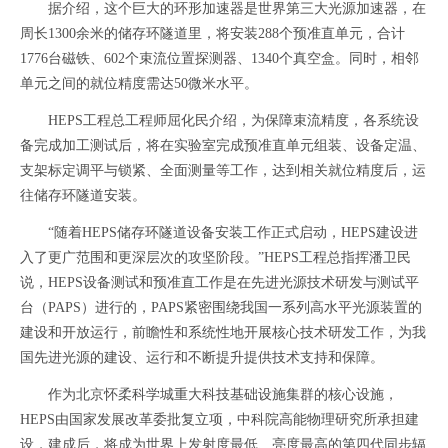
据介绍，这个巨大的环形加速器是世界第三大光源加速器，在
周长1300余米的储存环隧道里，将安装288个预准直单元，合计
1776台磁铁、602个束流位置探测器、1340个真空盒。同时，相邻
单元之间的就位精度需达50微米水平。
HEPS工程总工程师屈化民介绍，为保障束流精度，各系统设
备完成加工测试后，将在实验室完成预准直单元组装、设备定温、
支架标定调平与锁紧、全面测量等工作，达到相关就位精度后，运
往储存环隧道安装。
“随着HEPS储存环隧道设备安装工作正式启动，HEPS建设进
入了更广范围和更深层次的攻坚阶段。”HEPS工程总指挥潘卫民
说，HEPS设备测试和预准直工作是在先进光源技术研发与测试平
台（PAPS）进行的，PAPS紧密围绕我国一系列高水平光源装置的
建设和开放运行，前瞻性和系统性地开展核心技术研发工作，为我
国先进光源的建设、运行和不断提升提供技术支持和保障。
作为北京怀柔科学城重大科技基础设施集群的核心设施，
HEPS由国家发展改革委批复立项，中科院高能物理研究所承担建
设，建成后，将成为世界上发射度最低、亮度最高的第四代同步辐