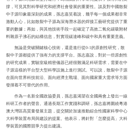
撐，可見其對科學研究和經濟社會發展的重要性。談及對中國散裂
中子源印象最深刻的成果，孫志嘉笑着說，幾乎每一個成果都非常
激動人心，比如散裂中子源為深海潛水器的焊接工藝研究提供了重
要的數據；再如，與其他技術手段一起確定了高效二氧化碳吸附材
料雜原子沸石的結構信息，對實現碳達峰和碳中和具有重要意義。
無論是突破關鍵核心技術，還是進行從0-1的原創性研究，散
裂中子源都提供了強有力的支撐平台。孫志嘉說，對於一些原創性
的研究成果，實驗室級精密儀器已經很難滿足科研需求，需要在中
子源這樣的平台型大型科學設施上進行測試。可以說，散裂中子源
在面向世界科技前沿、面向經濟主戰場、面向國家重大需求等方面
發揮着不可替代的作用。
作為一名新全國政協委員，孫志嘉渴望在全國兩會上發出一線
科研工作者的聲音。通過長期工作實踐和調研，孫志嘉將圍繞粵港
澳大灣區高質量發展主題，提交關於加速推動綜合性國家科學中心
大科學裝置布局與建設的提案。他表示，將針對「怎麼提高」大科
學裝置的國際競爭力提出建議。