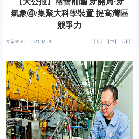
【大公报】兩會前瞻 新開局·新
氣象④/集聚大科學裝置 提高灣區
競爭力
文章来源：
2023-02-28
【
大
】 【
中
】 【
小
】