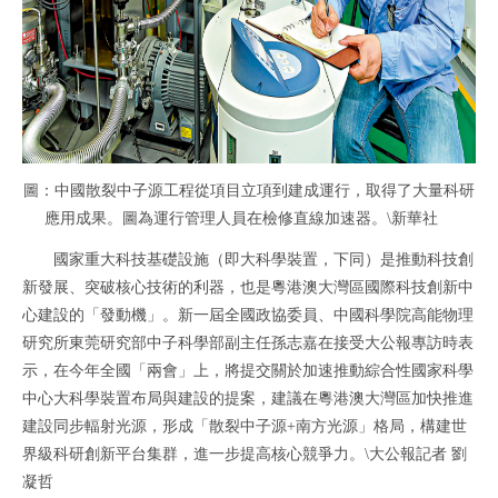
圖：中國散裂中子源工程從項目立項到建成運行，取得了大量科研
應用成果。圖為運行管理人員在檢修直線加速器。\新華社
國家重大科技基礎設施（即大科學裝置，下同）是推動科技創
新發展、突破核心技術的利器，也是粵港澳大灣區國際科技創新中
心建設的「發動機」。新一屆全國政協委員、中國科學院高能物理
研究所東莞研究部中子科學部副主任孫志嘉在接受大公報專訪時表
示，在今年全國「兩會」上，將提交關於加速推動綜合性國家科學
中心大科學裝置布局與建設的提案，建議在粵港澳大灣區加快推進
建設同步輻射光源，形成「散裂中子源+南方光源」格局，構建世
界級科研創新平台集群，進一步提高核心競爭力。\大公報記者 劉
凝哲