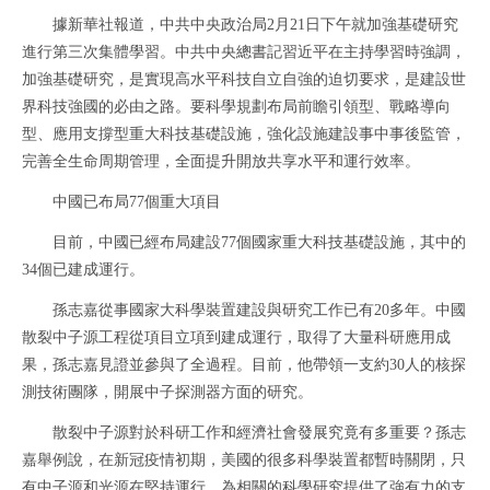
據新華社報道，中共中央政治局2月21日下午就加強基礎研究
進行第三次集體學習。中共中央總書記習近平在主持學習時強調，
加強基礎研究，是實現高水平科技自立自強的迫切要求，是建設世
界科技強國的必由之路。要科學規劃布局前瞻引領型、戰略導向
型、應用支撐型重大科技基礎設施，強化設施建設事中事後監管，
完善全生命周期管理，全面提升開放共享水平和運行效率。
中國已布局77個重大項目
目前，中國已經布局建設77個國家重大科技基礎設施，其中的
34個已建成運行。
孫志嘉從事國家大科學裝置建設與研究工作已有20多年。中國
散裂中子源工程從項目立項到建成運行，取得了大量科研應用成
果，孫志嘉見證並參與了全過程。目前，他帶領一支約30人的核探
測技術團隊，開展中子探測器方面的研究。
散裂中子源對於科研工作和經濟社會發展究竟有多重要？孫志
嘉舉例說，在新冠疫情初期，美國的很多科學裝置都暫時關閉，只
有中子源和光源在堅持運行，為相關的科學研究提供了強有力的支