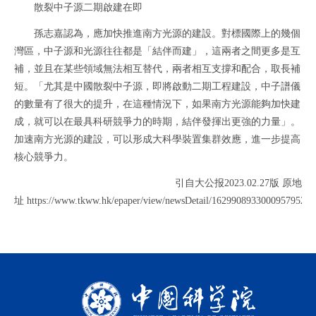
散裂中子源二期啟建在即
孫志嘉認為，應加快推進南方光源的建設。對標國際上的幾個
灣區，中子源和光源往往都是「結伴而建」，這兩者之間更多是互
補，並且在某些領域無法相互替代，兩者相互支撐和配合，取長補
短。「尤其是中國散裂中子源，即將啟動二期工程建設，中子譜儀
的數量有了很大的提升，在這種情況下，如果南方光源能夠加快建
成，就可以在最具科研競爭力的時期，結伴發揮出更強的力量」。
加速南方光源的建設，可以形成大科學裝置集群效應，進一步提高
核心競爭力。
引自大公报2023.02.27版 原地
址 https://www.tkww.hk/epaper/view/newsDetail/1629908933000957952.h