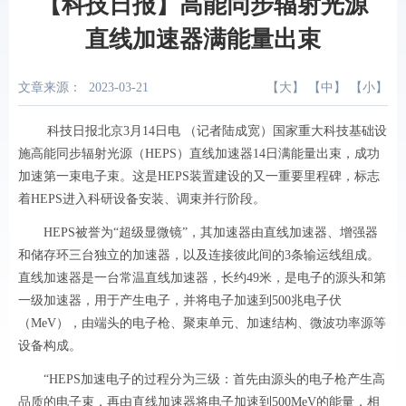
【科技日报】高能同步辐射光源
直线加速器满能量出束
文章来源：
2023-03-21
【
大
】 【
中
】 【
小
】
科技日报北京3月14日电 （记者陆成宽）国家重大科技基础设
施高能同步辐射光源（HEPS）直线加速器14日满能量出束，成功
加速第一束电子束。这是HEPS装置建设的又一重要里程碑，标志
着HEPS进入科研设备安装、调束并行阶段。
HEPS被誉为“超级显微镜”，其加速器由直线加速器、增强器
和储存环三台独立的加速器，以及连接彼此间的3条输运线组成。
直线加速器是一台常温直线加速器，长约49米，是电子的源头和第
一级加速器，用于产生电子，并将电子加速到500兆电子伏
（MeV），由端头的电子枪、聚束单元、加速结构、微波功率源等
设备构成。
“HEPS加速电子的过程分为三级：首先由源头的电子枪产生高
品质的电子束，再由直线加速器将电子加速到500MeV的能量，相