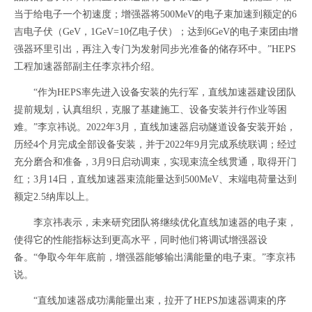
当于给电子一个初速度；增强器将500MeV的电子束加速到额定的6
吉电子伏（GeV，1GeV=10亿电子伏）；达到6GeV的电子束团由增
强器环里引出，再注入专门为发射同步光准备的储存环中。”HEPS
工程加速器部副主任李京祎介绍。
“作为HEPS率先进入设备安装的先行军，直线加速器建设团队
提前规划，认真组织，克服了基建施工、设备安装并行作业等困
难。”李京祎说。2022年3月，直线加速器启动隧道设备安装开始，
历经4个月完成全部设备安装，并于2022年9月完成系统联调；经过
充分磨合和准备，3月9日启动调束，实现束流全线贯通，取得开门
红；3月14日，直线加速器束流能量达到500MeV、末端电荷量达到
额定2.5纳库以上。
李京祎表示，未来研究团队将继续优化直线加速器的电子束，
使得它的性能指标达到更高水平，同时他们将调试增强器设
备。“争取今年年底前，增强器能够输出满能量的电子束。”李京祎
说。
“直线加速器成功满能量出束，拉开了HEPS加速器调束的序