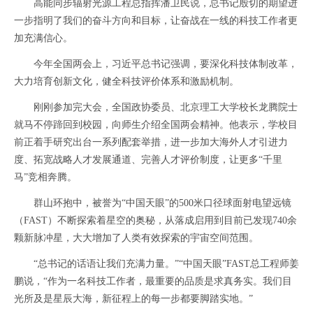
高能同步辐射光源工程总指挥潘卫民说，总书记殷切的期望进
一步指明了我们的奋斗方向和目标，让奋战在一线的科技工作者更
加充满信心。
今年全国两会上，习近平总书记强调，要深化科技体制改革，
大力培育创新文化，健全科技评价体系和激励机制。
刚刚参加完大会，全国政协委员、北京理工大学校长龙腾院士
就马不停蹄回到校园，向师生介绍全国两会精神。他表示，学校目
前正着手研究出台一系列配套举措，进一步加大海外人才引进力
度、拓宽战略人才发展通道、完善人才评价制度，让更多“千里
马”竞相奔腾。
群山环抱中，被誉为“中国天眼”的500米口径球面射电望远镜
（FAST）不断探索着星空的奥秘，从落成启用到目前已发现740余
颗新脉冲星，大大增加了人类有效探索的宇宙空间范围。
“总书记的话语让我们充满力量。”“中国天眼”FAST总工程师姜
鹏说，“作为一名科技工作者，最重要的品质是求真务实。我们目
光所及是星辰大海，新征程上的每一步都要脚踏实地。”