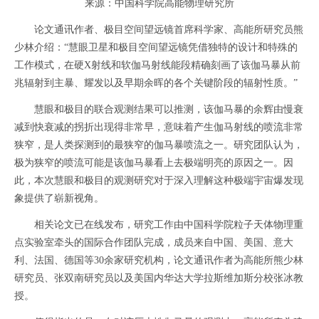
来源：中国科学院高能物理研究所
论文通讯作者、极目空间望远镜首席科学家、高能所研究员熊
少林介绍：“慧眼卫星和极目空间望远镜凭借独特的设计和特殊的
工作模式，在硬X射线和软伽马射线能段精确刻画了该伽马暴从前
兆辐射到主暴、耀发以及早期余晖的各个关键阶段的辐射性质。”
慧眼和极目的联合观测结果可以推测，该伽马暴的余辉由慢衰
减到快衰减的拐折出现得非常早，意味着产生伽马射线的喷流非常
狭窄，是人类探测到的最狭窄的伽马暴喷流之一。研究团队认为，
极为狭窄的喷流可能是该伽马暴看上去极端明亮的原因之一。因
此，本次慧眼和极目的观测研究对于深入理解这种极端宇宙爆发现
象提供了崭新视角。
相关论文已在线发布，研究工作由中国科学院粒子天体物理重
点实验室牵头的国际合作团队完成，成员来自中国、美国、意大
利、法国、德国等30余家研究机构，论文通讯作者为高能所熊少林
研究员、张双南研究员以及美国内华达大学拉斯维加斯分校张冰教
授。