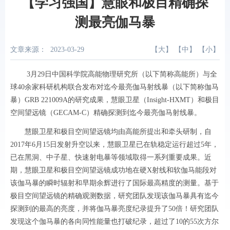
【学习强国】慧眼和极目精确探
测最亮伽马暴
文章来源：
2023-03-29
【
大
】 【
中
】 【
小
】
3月29日中国科学院高能物理研究所（以下简称高能所）与全
球40余家科研机构联合发布对迄今最亮伽马射线暴（以下简称伽马
暴）GRB 221009A的研究成果，慧眼卫星（Insight-HXMT）和极目
空间望远镜（GECAM-C）精确探测到迄今最亮伽马射线暴。
慧眼卫星和极目空间望远镜均由高能所提出和牵头研制，自
2017年6月15日发射升空以来，慧眼卫星已在轨稳定运行超过5年，
已在黑洞、中子星、快速射电暴等领域取得一系列重要成果。近
期，慧眼卫星和极目空间望远镜成功地在硬X射线和软伽马能段对
该伽马暴的瞬时辐射和早期余辉进行了国际最高精度的测量。基于
极目空间望远镜的精确观测数据，研究团队发现该伽马暴具有迄今
探测到的最高的亮度，并将伽马暴亮度纪录提升了50倍！研究团队
发现这个伽马暴的各向同性能量也打破纪录，超过了10的55次方尔