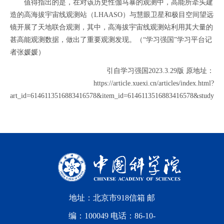
值得指出的是，在对该历史性伽马暴的观测中，高能所牵头建
造的高海拔宇宙线观测站（LHAASO）与慧眼卫星和极目空间望远
镜开展了天地联合观测，其中，高海拔宇宙线观测站利用其大量的
甚高能观测数据，做出了重要观测发现。（“学习强国”学习平台记
者张媛媛）
引自学习强国2023.3.29版 原地址：
https://article.xuexi.cn/articles/index.html?
art_id=6146113516883416578&item_id=6146113516883416578&study_styl
地址：北京市918信箱 邮
编：100049 电话：86-10-