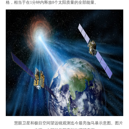
格，相当于在1分钟内释放8个太阳质量的全部能量。
慧眼卫星和极目空间望远镜观测迄今最亮伽马暴示意图。图片