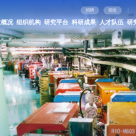
|
招聘
招生
位概况
组织机构
研究平台
科研成果
人才队伍
研