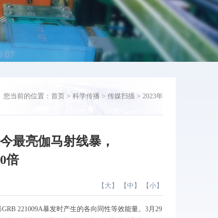
您当前的位置：
首页
>
科学传播
>
传媒扫描
>
2023年
迄今最亮伽马射线暴，
0倍
【
大
】 【
中
】 【
小
】
221009A暴发时产生的各向同性等效能量。3月29