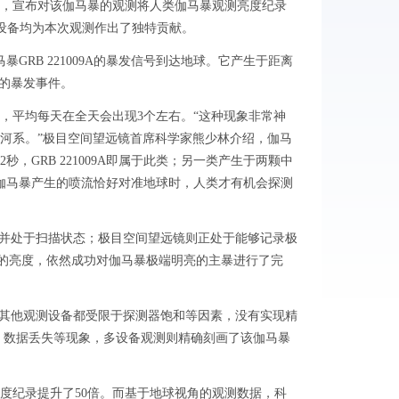
果，宣布对该伽马暴的观测将人类伽马暴观测亮度纪录
测设备均为本次观测作出了独特贡献。
GRB 221009A的暴发信号到达地球。它产生于距离
”的暴发事件。
平均每天在全天会出现3个左右。“这种现象非常神
河系。”极目空间望远镜首席科学家熊少林介绍，伽马
GRB 221009A即属于此类；另一类产生于两颗中
伽马暴产生的喷流恰好对准地球时，人类才有机会探测
并处于扫描状态；极目空间望远镜则正处于能够记录极
”的亮度，依然成功对伽马暴极端明亮的主暴进行了完
上其他观测设备都受限于探测器饱和等因素，没有实现精
、数据丢失等现象，多设备观测则精确刻画了该伽马暴
纪录提升了50倍。而基于地球视角的观测数据，科