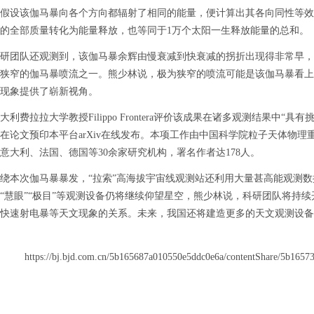
假设该伽马暴向各个方向都辐射了相同的能量，便计算出其各向同性等效
的全部质量转化为能量释放，也等同于1万个太阳一生释放能量的总和。
团队还观测到，该伽马暴余辉由慢衰减到快衰减的拐折出现得非常早，
狭窄的伽马暴喷流之一。熊少林说，极为狭窄的喷流可能是该伽马暴看上
现象提供了崭新视角。
拉拉大学教授Filippo Frontera评价该成果在诸多观测结果中“具有挑战性且独
在论文预印本平台arXiv在线发布。本项工作由中国科学院粒子天体物
意大利、法国、德国等30余家研究机构，署名作者达178人。
本次伽马暴暴发，“拉索”高海拔宇宙线观测站还利用大量甚高能观测数
“慧眼”“极目”等观测设备仍将继续仰望星空，熊少林说，科研团队将持
快速射电暴等天文现象的关系。未来，我国还将建造更多的天文观测设备
https://bj.bjd.com.cn/5b165687a010550e5ddc0e6a/contentShare/5b16