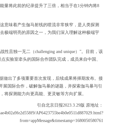
能量将此前的纪录提升了三倍，相当于在1分钟内将8
这意味着产生伽马射线的喷流非常狭窄，是人类探测
去极端明亮的原因之一，为我们深入理解这种极端宇
一无二（challenging and unique）”。目前，该
理重点实验室牵头的国际合作团队完成，成员来自中国、
据做出了多项重要首次发现，后续成果将择期发布。接
续开展国际合作，破解伽马暴的谜题，并探索伽马暴与引
，将探测能力向更高能、更灵敏等方向扩展。
引自北京日报2023.3.29版 原地址：
573ae4b02a9fe2d558f9/AP6423755be4b0e0511d887029.html?
from=appMessage&timestamp=1680050580761