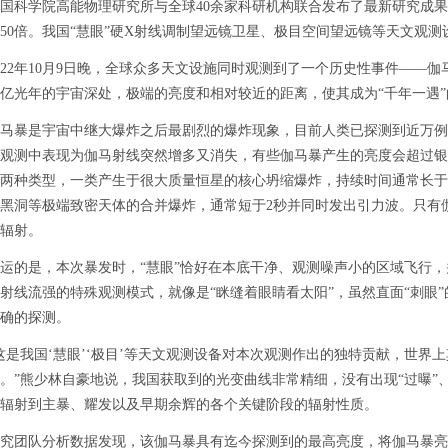
国科学院高能物理研究所与全球40余家科研机构联合发布了最新研究成
50倍。我国“慧眼”硬X射线调制望远镜卫星、极目空间望远镜等天文观
2年10月9日晚，全球众多天文设施同时观测到了一个历史性事件——伽马暴
4亿光年的宇宙深处，极端的亮度和相对较近的距离，使其成为“千年一遇
暴是宇宙中继大爆炸之后最剧烈的爆炸现象，目前人类已探测到近万例，
观测中表现为伽马射线突然增多又消失，有些伽马暴产生的亮度会超过银
两种类型，一类产生于很大质量恒星的核心坍缩爆炸，持续时间通常长于2秒，
黑洞等极端致密天体的合并爆炸，通常短于2秒并同时发出引力波。只有
辐射。
的是，本次暴发时，“慧眼”恰好在本底干净、观测噪声小的区域飞行，
射线流强的特殊观测模式，就像是“眯缝着眼睛看太阳”，虽然直面“刺眼
确的探测。
我国‘慧眼’‘极目’等天文观测设备对本次观测作出的独特贡献，世界
。”熊少林自豪地说，我国获取到的光变曲线非常精细，没有出现“过曝”
辐射到主暴、耀发以及早期余辉的各个关键阶段的辐射性质。
团队分析数据发现，该伽马暴具有迄今探测到的最高亮度，将伽马暴亮度