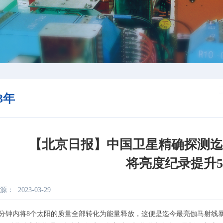
23年
【北京日报】中国卫星精确探测
将亮度纪录提升5
源：
2023-03-29
内将8个太阳的质量全部转化为能量释放，这便是迄今最亮伽马射线暴GRB 