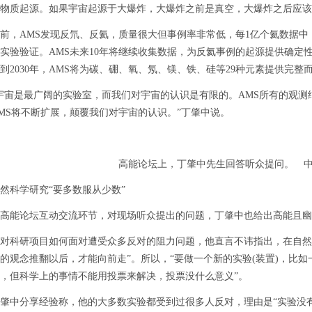
物质起源。如果宇宙起源于大爆炸，大爆炸之前是真空，大爆炸之后应该
AMS发现反氘、反氦，质量很大但事例率非常低，每1亿个氦数据中
实验验证。AMS未来10年将继续收集数据，为反氦事例的起源提供确定
到2030年，AMS将为碳、硼、氧、氖、镁、铁、硅等29种元素提供完
是最广阔的实验室，而我们对宇宙的认识是有限的。AMS所有的观测
MS将不断扩展，颠覆我们对宇宙的认识。”丁肇中说。
高能论坛上，丁肇中先生回答听众提问。 中
科学研究“要多数服从少数”
能论坛互动交流环节，对现场听众提出的问题，丁肇中也给出高能且幽
科研项目如何面对遭受众多反对的阻力问题，他直言不讳指出，在自然科
的观念推翻以后，才能向前走”。所以，“要做一个新的实验(装置)，比
，但科学上的事情不能用投票来解决，投票没什么意义”。
分享经验称，他的大多数实验都受到过很多人反对，理由是“实验没有物