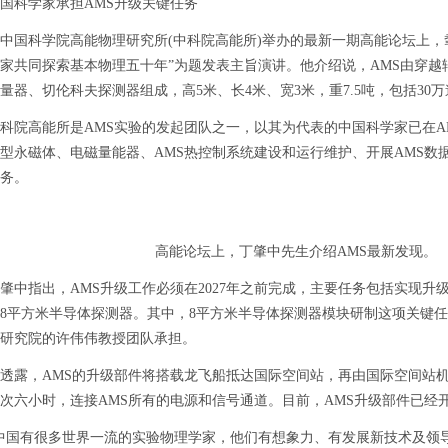
科学家承担AMS升级关键任务
科学院高能物理研究所(中科院高能所)举办的最新一期高能论坛上，
家共同探索基本物理五十年”为题发表主旨演讲。他介绍说，AMS由穿
量器、切伦科夫探测器组成，高5米、长4米、宽3米，重7.5吨，包括30万
高能所是AMS实验的发起团队之一，以其为代表的中国科学家已在A
型永磁体、电磁量能器、AMS热控制系统建设和运行维护、开展AMS数
务。
高能论坛上，丁肇中先生介绍AMS最新发现。 
指出，AMS升级工作必须在2027年之前完成，主要任务包括实现升级
8平方米半导体探测器。其中，8平方米半导体探测器模块研制这项关键
研究院的许伟伟教授团队承担。
，AMS的升级部件将搭载龙飞船抵达国际空间站，再由国际空间站机
次六小时，连接AMS所有的电源和信号通道。目前，AMS升级部件已经
国有很多世界一流的实验物理学家，他们有想象力、有发展新技术及领导