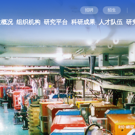
|
招聘
招生
位概况
组织机构
研究平台
科研成果
人才队伍
研