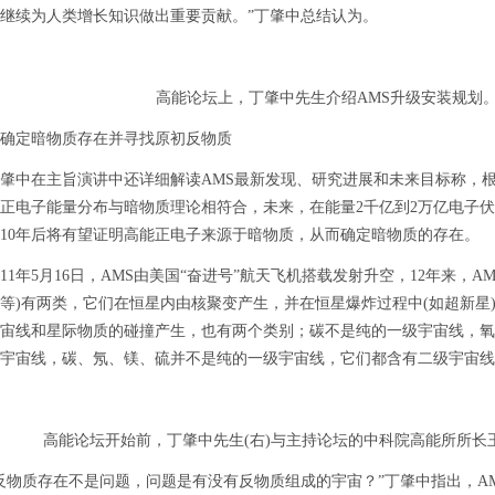
继续为人类增长知识做出重要贡献。”丁肇中总结认为。
高能论坛上，丁肇中先生介绍AMS升级安装规划。
定暗物质存在并寻找原初反物质
在主旨演讲中还详细解读AMS最新发现、研究进展和未来目标称，根据
正电子能量分布与暗物质理论相符合，未来，在能量2千亿到2万亿电子伏
10年后将有望证明高能正电子来源于暗物质，从而确定暗物质的存在。
1年5月16日，AMS由美国“奋进号”航天飞机搭载发射升空，12年来，
等)有两类，它们在恒星内由核聚变产生，并在恒星爆炸过程中(如超新星
宙线和星际物质的碰撞产生，也有两个类别；碳不是纯的一级宇宙线，氧
宇宙线，碳、氖、镁、硫并不是纯的一级宇宙线，它们都含有二级宇宙线
高能论坛开始前，丁肇中先生(右)与主持论坛的中科院高能所所长
质存在不是问题，问题是有没有反物质组成的宇宙？”丁肇中指出，AMS