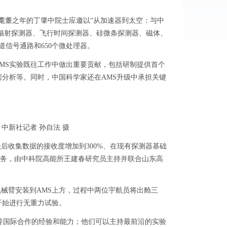
耄耋之年的丁肇中院士应邀以“从加速器到太空：与中
越辐射探测器、飞行时间探测器、硅微条探测器、磁体、
道信号通路和650个微处理器。
MS实验既往工作中做出重要贡献，包括研制提供首个
据分析等。同时，中国科学家还在AMS升级中承担关键
中新社记者 孙自法 摄
后收集数据的接收度增加到300%、在现有探测器基础
任务，由中科院高能所王建春研究员主持并联合山东高
械臂安装到AMS上方，过程中两位宇航员将出舱三
开始进行无重力试验。
国际合作的经验和能力；他们可以主持最前沿的实验