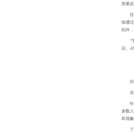
质量反
目前，
续通过
此外，
“宇宙
识。A
自然
在高
针对
多数人
坏现象
丁肇中