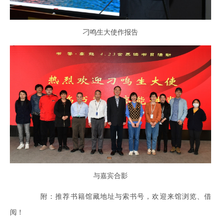
刁鸣生大使作报告
与嘉宾合影
附：推荐书籍馆藏地址与索书号，欢迎来馆浏览、借
阅！